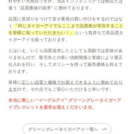
れやすい天然石ですが、当店インフォニックでは他店とは
違う “品質価値の追求” に努めております。
品質に見切りをつけて安さ重視の買い付けをするのではな
く
「同じタイガーアイでもここまで品質差が存在すること
を皆様に知っていただきたい！」
という気持ちで高品質タ
イガーアイを扱っております。
とはいえ、いくら品質追求したとしても高額では意味があ
りませんので、取引先との長い信頼関係と実績により適正
仕入れを行い、そしてポリシーを持って販売価格も抑えて
おります。
皆様に
正しい品質と価格でお迎えできるように努めており
ます
ので、その点でもご安心いただけると幸いです。
本当に美しい “イーグルアイ” グリーングレータイガーア
イブレスレットを是非お迎えくださいませ。
グリーングレータイガーアイ一覧へ