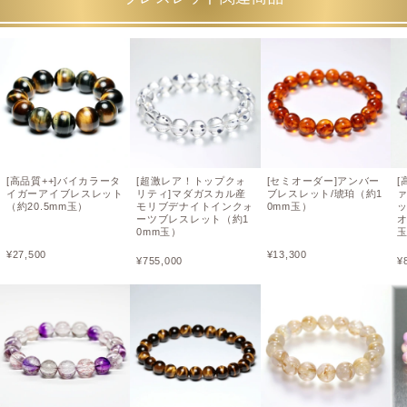
[高品質++]バイカラータ
[超激レア！トップクォ
[セミオーダー]アンバー
[
イガーアイブレスレット
リティ]マダガスカル産
ブレスレット/琥珀（約1
（約20.5mm玉）
モリブデナイトインクォ
0mm玉）
ーツブレスレット（約1
オ
0mm玉）
¥
27,500
¥
13,300
¥
755,000
¥