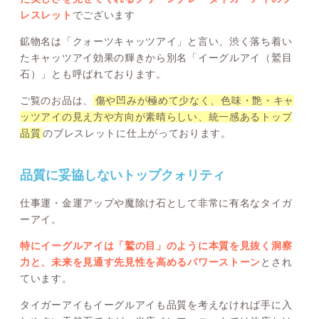
レスレット
でございます
鉱物名は「クォーツキャッツアイ」と言い、渋く落ち着い
たキャッツアイ効果の輝きから別名「イーグルアイ（鷲目
石）」とも呼ばれております。
ご覧のお品は、
傷や凹みが極めて少なく、色味・艶・キャ
ッツアイの見え方や方向が素晴らしい、統一感あるトップ
品質
のブレスレットに仕上がっております。
品質に妥協しないトップクォリティ
仕事運・金運アップや魔除け石として非常に有名なタイガ
ーアイ。
特にイーグルアイは「鷲の目」のように本質を見抜く洞察
力と、未来を見通す先見性を高めるパワーストーン
とされ
ています。
タイガーアイもイーグルアイも品質を考えなければ手に入