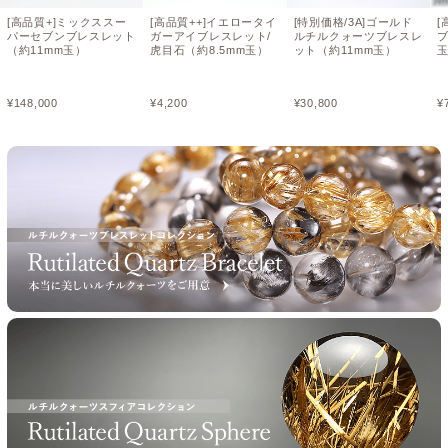
[高品質+]ミックススー
[高品質++]イエロータイ
[特別価格/3A]ゴールド
[
パーセブンブレスレット
ガーアイブレスレット/
ルチルクォーツブレスレ
ブ
（約11mm玉）
虎目石（約8.5mm玉）
ット（約11mm玉）
¥
148,000
¥
4,200
¥
30,800
¥