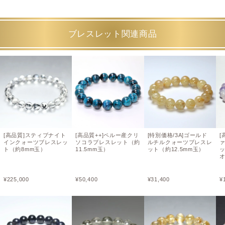
ブレスレット関連商品
[高品質]スティブナイト
[高品質++]ペルー産クリ
[特別価格/3A]ゴールド
[
インクォーツブレスレッ
ソコラブレスレット（約
ルチルクォーツブレスレ
ト（約8mm玉）
11.5mm玉）
ット（約12.5mm玉）
オ
¥
225,000
¥
50,400
¥
31,400
¥