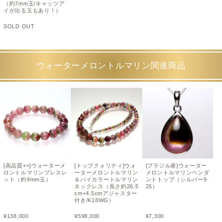
（約7mm玉/キャッツア
イが出る玉もあり！）
SOLD OUT
ウォーターメロントルマリン関連商品
[高品質++]ウォーターメ
[トップクォリティ]ウォ
[ブラジル産]ウォーター
ロントルマリンブレスレ
ーターメロントルマリン
メロントルマリンペンダ
ット（約9mm玉）
＆バイカラートルマリン
ントトップ（シルバー9
ネックレス（長さ約26.5
25）
cm+4.5cmアジャスター
付き/K18WG）
¥
138,000
¥
598,000
¥
7,300