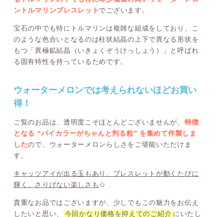
ントルマリンブレスレット
でございます。
宝石の中でも特にトルマリンは複雑な組成をしており、こ
のような色合いとなるのは柱状結晶の上下で異なる形状を
もつ「異極鉱結晶（いきょくぞうけっしょう）」と呼ばれ
る固有特性を持っているためです。
ウォーターメロンでは考えられないほどお買い
得！
ご覧のお品は、透明度こそほとんどございませんが、
特徴
となる “バイカラーがちゃんと判る粒” を集めて作製しま
した
ので、ウォーターメロンらしさをご堪能いただけま
す。
キャッツアイが出る玉もあり、ブレスレットが動くたびに
輝く、さりげない楽しさも
☆
貴重なお品ではございますが、少しでもこの魅力をお伝え
したいと思い、
今回かなり価格を抑えてのご紹介
にいたし