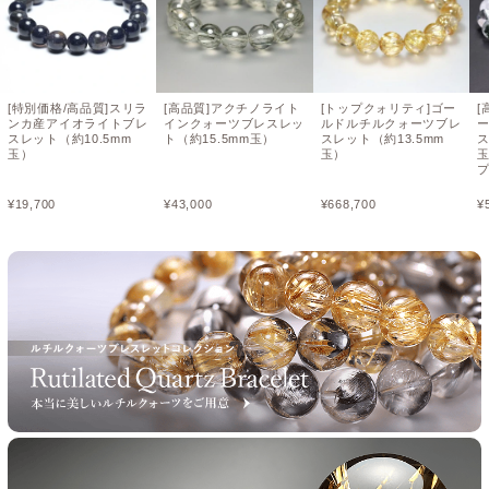
[特別価格/高品質]スリラ
[高品質]アクチノライト
[トップクォリティ]ゴー
[
ンカ産アイオライトブレ
インクォーツブレスレッ
ルドルチルクォーツブレ
スレット（約10.5mm
ト（約15.5mm玉）
スレット（約13.5mm
ス
玉）
玉）
¥
19,700
¥
43,000
¥
668,700
¥