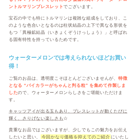
ントルマリンブレスレット
でございます。
宝石の中でも特にトルマリンは複雑な組成をしており、こ
のような色合いとなるのは柱状結晶の上下で異なる形状を
もつ「異極鉱結晶（いきょくぞうけっしょう）」と呼ばれ
る固有特性を持っているためです。
ウォーターメロンでは考えられないほどお買い
得！
ご覧のお品は、透明度こそほとんどございませんが、
特徴
となる “バイカラーがちゃんと判る粒” を集めて作製しま
した
ので、ウォーターメロンらしさをご堪能いただけま
す。
キャッツアイが出る玉もあり、ブレスレットが動くたびに
輝く、さりげない楽しさも
☆
貴重なお品ではございますが、少しでもこの魅力をお伝え
したいと思い、
今回かなり価格を抑えてのご紹介
にいたし