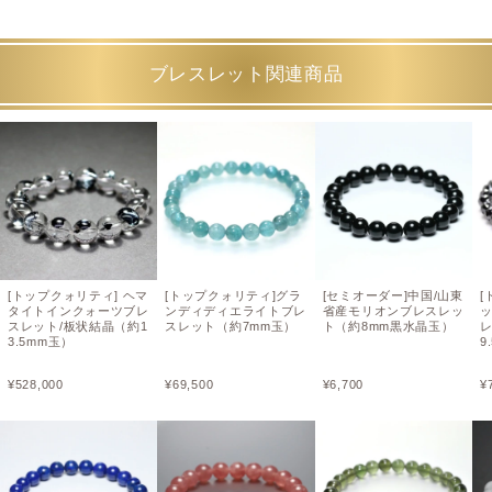
ブレスレット関連商品
[トップクォリティ] ヘマ
[トップクォリティ]グラ
[セミオーダー]中国/山東
[
タイトインクォーツブレ
ンディディエライトブレ
省産モリオンブレスレッ
スレット/板状結晶（約1
スレット（約7mm玉）
ト（約8mm黒水晶玉）
レ
3.5mm玉）
9
¥
528,000
¥
69,500
¥
6,700
¥