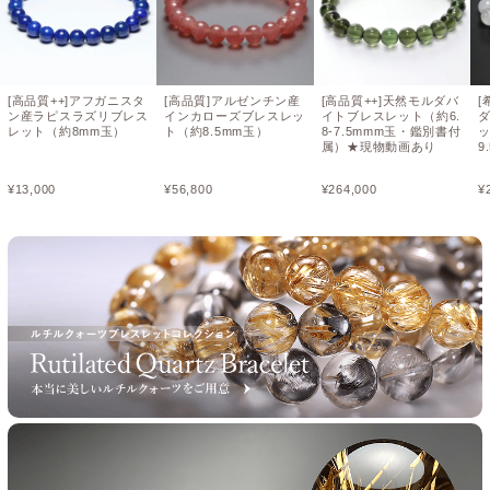
[高品質++]アフガニスタ
[高品質]アルゼンチン産
[高品質++]天然モルダバ
[
ン産ラピスラズリブレス
インカローズブレスレッ
イトブレスレット（約6.
レット（約8mm玉）
ト（約8.5mm玉）
8-7.5mmm玉・鑑別書付
属）★現物動画あり
9
¥
13,000
¥
56,800
¥
264,000
¥