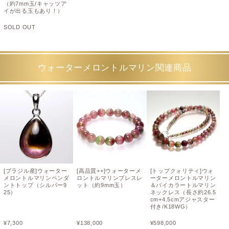
（約7mm玉/キャッツア
イが出る玉もあり！）
SOLD OUT
ウォーターメロントルマリン関連商品
[ブラジル産]ウォーター
[高品質++]ウォーターメ
[トップクォリティ]ウォ
メロントルマリンペンダ
ロントルマリンブレスレ
ーターメロントルマリン
ントトップ（シルバー9
ット（約9mm玉）
＆バイカラートルマリン
25）
ネックレス（長さ約26.5
cm+4.5cmアジャスター
付き/K18WG）
¥
7,300
¥
138,000
¥
598,000