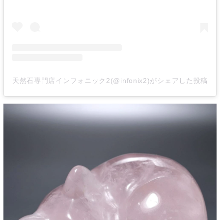
天然石専門店インフォニック2(@infonix2)がシェアした投稿