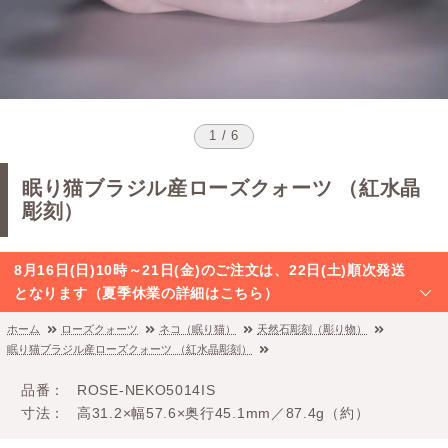
1 / 6
眠り猫ブラジル産ローズクォーツ （紅水晶
彫刻）
8月16日(日)10時～21日(金)のご注文は、22日(土)順次発送
となります（夏季休業の詳細はこちら）
ホーム
ローズクォーツ
ネコ（眠り猫）
天然石彫刻（彫り物）
眠り猫ブラジル産ローズクォーツ （紅水晶彫刻）
品番
ROSE-NEKO5014IS
寸法
高31.2×幅57.6×奥行45.1mm／87.4g（約）