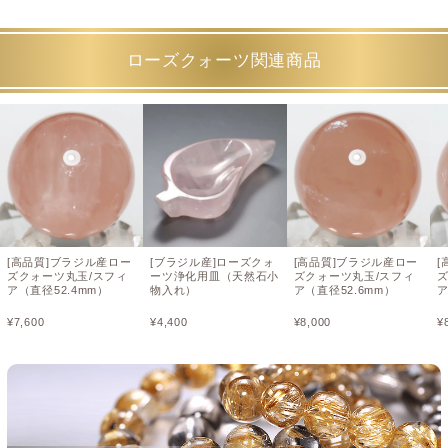
ローズクォーツ関連商品
[高品質]ブラジル産ロー
[ブラジル産]ローズクォ
[高品質]ブラジル産ロー
[
ズクォーツ丸玉/スフィ
ーツ浄化用皿（天然石小
ズクォーツ丸玉/スフィ
ア（直径52.4mm）
物入れ）
ア（直径52.6mm）
ア
¥
7,600
¥
4,400
¥
8,000
¥