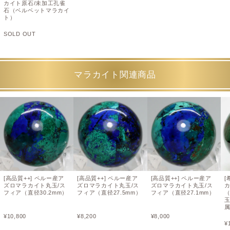
カイト原石/未加工孔雀
石（ベルベットマラカイ
ト）
SOLD OUT
マラカイト関連商品
[高品質++] ペルー産ア
[高品質++] ペルー産ア
[高品質++] ペルー産ア
[
ズロマラカイト丸玉/ス
ズロマラカイト丸玉/ス
ズロマラカイト丸玉/ス
カ
フィア（直径30.2mm）
フィア（直径27.5mm）
フィア（直径27.1mm）
（
¥
10,800
¥
8,200
¥
8,000
¥