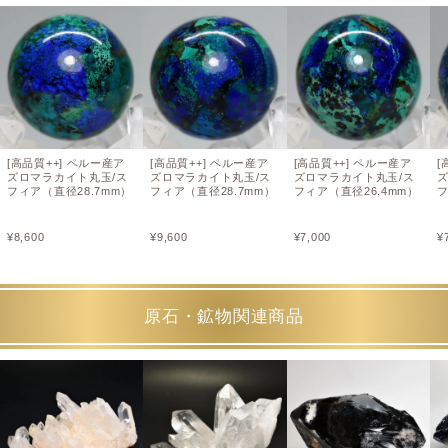
[高品質++] ペルー産ア
[高品質++] ペルー産ア
[高品質++] ペルー産ア
[
ズロマラカイト丸玉/ス
ズロマラカイト丸玉/ス
ズロマラカイト丸玉/ス
フィア（直径28.7mm）
フィア（直径28.7mm）
フィア（直径26.4mm）
フ
¥
8,600
¥
9,600
¥
7,000
¥
原石・鉱物関連商品