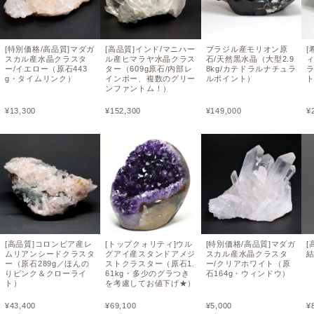
[特別価格/高品質]マダガ
[高品質]インド/マニハー
ブラジル産モリオン原
スカル産水晶クラスタ
ル産ヒマラヤ水晶クラス
石/天然黒水晶（大型2.9
ィ
ー/イエロー（原石443
ター（609g原石/内部レ
8kg/カテドラルナチュラ
g・タイムリンク）
インボー、複数のグリー
ルポイント）
ト
ンファントム！）
¥
13,300
¥
152,300
¥
149,000
¥
[高品質]コロンビア産レ
[トップクォリティ]ウル
[特別価格/高品質]マダガ
[
ムリアンシードクラスタ
グアイ産スタンドアメジ
スカル産水晶クラスタ
結
ー（原石289g／ほんの
ストクラスター（原石1.
ー/クリアホワイト（原
りピンク＆クローライ
61kg・多少のグラつき
石164g・ウィンドウ）
ト）
を考慮してお値下げ★）
¥
43,400
¥
69,100
¥
5,000
¥