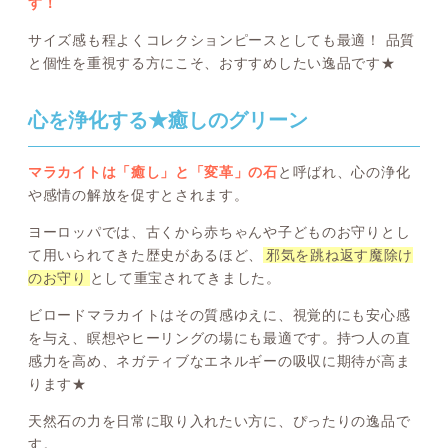
す！
サイズ感も程よくコレクションピースとしても最適！ 品質
と個性を重視する方にこそ、おすすめしたい逸品です★
心を浄化する★癒しのグリーン
マラカイトは「癒し」と「変革」の石
と呼ばれ、心の浄化
や感情の解放を促すとされます。
ヨーロッパでは、古くから赤ちゃんや子どものお守りとし
て用いられてきた歴史があるほど、
邪気を跳ね返す魔除け
のお守り
として重宝されてきました。
ビロードマラカイトはその質感ゆえに、視覚的にも安心感
を与え、瞑想やヒーリングの場にも最適です。持つ人の直
感力を高め、ネガティブなエネルギーの吸収に期待が高ま
ります★
天然石の力を日常に取り入れたい方に、ぴったりの逸品で
す。