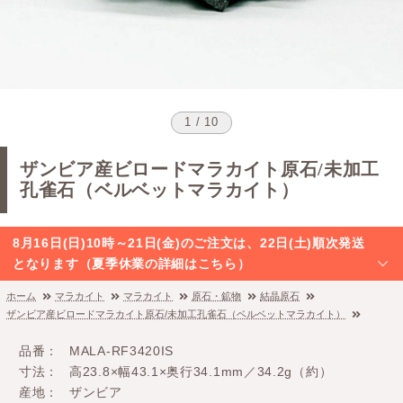
1 / 10
ザンビア産ビロードマラカイト原石/未加工
孔雀石（ベルベットマラカイト）
8月16日(日)10時～21日(金)のご注文は、22日(土)順次発送
となります（夏季休業の詳細はこちら）
ホーム
マラカイト
マラカイト
原石・鉱物
結晶原石
ザンビア産ビロードマラカイト原石/未加工孔雀石（ベルベットマラカイト）
品番
MALA-RF3420IS
寸法
高23.8×幅43.1×奥行34.1mm／34.2g（約）
産地
ザンビア