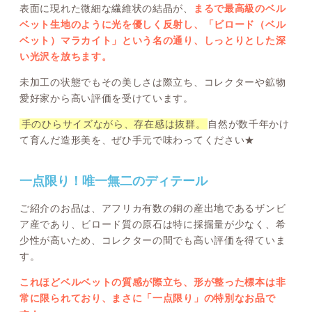
表面に現れた微細な繊維状の結晶が、
まるで最高級のベル
ベット生地のように光を優しく反射し、「ビロード（ベル
ベット）マラカイト」という名の通り、しっとりとした深
い光沢を放ちます。
未加工の状態でもその美しさは際立ち、コレクターや鉱物
愛好家から高い評価を受けています。
手のひらサイズながら、存在感は抜群。
自然が数千年かけ
て育んだ造形美を、ぜひ手元で味わってください★
一点限り！唯一無二のディテール
ご紹介のお品は、アフリカ有数の銅の産出地であるザンビ
ア産であり、ビロード質の原石は特に採掘量が少なく、希
少性が高いため、コレクターの間でも高い評価を得ていま
す。
これほどベルベットの質感が際立ち、形が整った標本は非
常に限られており、まさに「一点限り」の特別なお品で