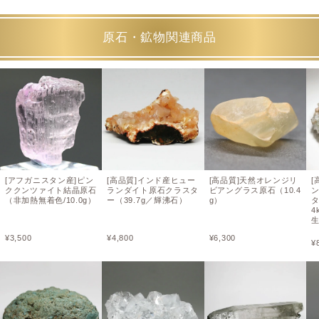
原石・鉱物関連商品
[アフガニスタン産]ピン
[高品質]インド産ヒュー
[高品質]天然オレンジリ
[
ククンツァイト結晶原石
ランダイト原石クラスタ
ビアングラス原石（10.4
（非加熱無着色/10.0g）
ー（39.7g／輝沸石）
g）
タ
4
¥
3,500
¥
4,800
¥
6,300
¥