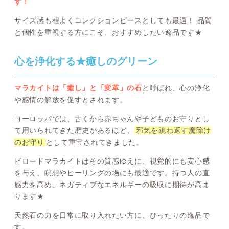
す！
サイズ感も程よくコレクションピースとしても最適！ 品質
と個性を重視する方にこそ、おすすめしたい逸品です★
心を浄化する★癒しのグリーン
マラカイトは「癒し」と「変革」の石
と呼ばれ、心の浄化
や感情の解放を促すとされます。
ヨーロッパでは、古くから赤ちゃんや子どものお守りとし
て用いられてきた歴史があるほど、
邪気を跳ね返す魔除け
のお守り
として重宝されてきました。
ビロードマラカイトはその質感ゆえに、視覚的にも安心感
を与え、瞑想やヒーリングの場にも最適です。持つ人の直
感力を高め、ネガティブなエネルギーの吸収に期待が高ま
ります★
天然石の力を日常に取り入れたい方に、ぴったりの逸品で
す。