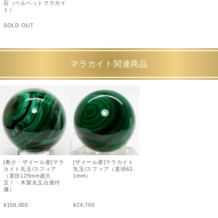
石（ベルベットマラカイ
ト）
SOLD OUT
マラカイト関連商品
[希少・ザイール産]マラ
[ザイール産]マラカイト
カイト丸玉/スフィア
丸玉/スフィア（直径62.
（直径125mm超大
1mm）
玉！・木製丸玉台座付
属）
¥
158,000
¥
24,700