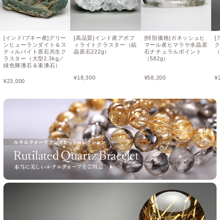
[インド/プネー産]グリー
[高品質]インド産アポフ
[特別価格]ガネッシュヒ
[
ンヒューランダイト＆ス
ィライトクラスター（結
マール産ヒマラヤ水晶原
ティルバイト原石共生ク
晶原石222g）
石ナチュラルポイント
（
ラスター（大型2.3kg／
（582g）
緑色輝沸石＆束沸石）
¥
18,300
¥
58,200
¥
¥
23,000