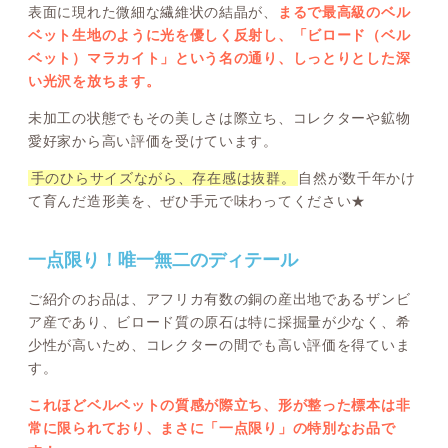
表面に現れた微細な繊維状の結晶が、
まるで最高級のベル
ベット生地のように光を優しく反射し、「ビロード（ベル
ベット）マラカイト」という名の通り、しっとりとした深
い光沢を放ちます。
未加工の状態でもその美しさは際立ち、コレクターや鉱物
愛好家から高い評価を受けています。
手のひらサイズながら、存在感は抜群。
自然が数千年かけ
て育んだ造形美を、ぜひ手元で味わってください★
一点限り！唯一無二のディテール
ご紹介のお品は、アフリカ有数の銅の産出地であるザンビ
ア産であり、ビロード質の原石は特に採掘量が少なく、希
少性が高いため、コレクターの間でも高い評価を得ていま
す。
これほどベルベットの質感が際立ち、形が整った標本は非
常に限られており、まさに「一点限り」の特別なお品で