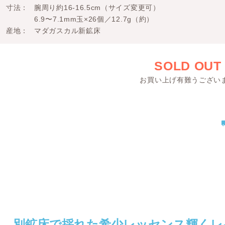
寸法
腕周り約16-16.5cm（サイズ変更可）
6.9〜7.1mm玉×26個／12.7g（約）
産地
マダガスカル新鉱床
SOLD OUT
お買い上げ有難うござい
別鉱床で採れた希少レッセンス輝くレ