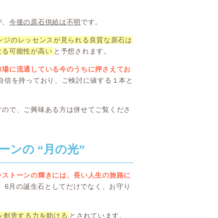
が、
今後の原石供給は不明
です。
ンジのレッセンスが見られる良質な原石は
なる可能性が高い
と予想されます。
市場に流通している今のうちに押さえてお
自信を持っており、ご検討に値する１本と
すので、ご興味ある方は併せてご覧くださ
ンの “月の光”
ンストーンの輝きには、長い人生の旅路に
、6月の誕生石としてだけでなく、お守り
。
を創造する力を助ける
とされています。