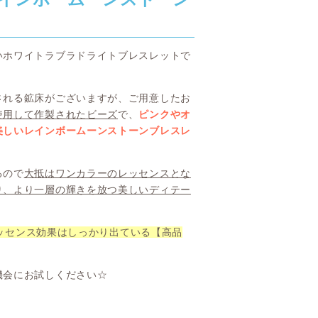
いホワイトラブラドライトブレスレットで
される鉱床がございますが、ご用意したお
使用して作製されたビーズ
で、
ピンクやオ
美しいレインボームーンストーンブレスレ
るので
大抵はワンカラーのレッセンスとな
り、より一層の輝きを放つ美しいディテー
ッセンス効果はしっかり出ている【高品
機会にお試しください☆