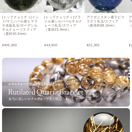
[トップクォリティ]イン
[トップクォリティ]ブラ
アフガニスタン産ラピス
ド/マニハール産ヒマラ
ジル産シルバールチルク
ラズリ丸玉/スフィア
ラ
ヤ水晶丸玉/ガーデンル
ォーツ丸玉/スフィア
（直径約68.2mm）
（
チルクォーツスフィア
（直径23.4mm）
（直径30.2mm）
¥
445,000
¥
44,800
¥
22,300
¥