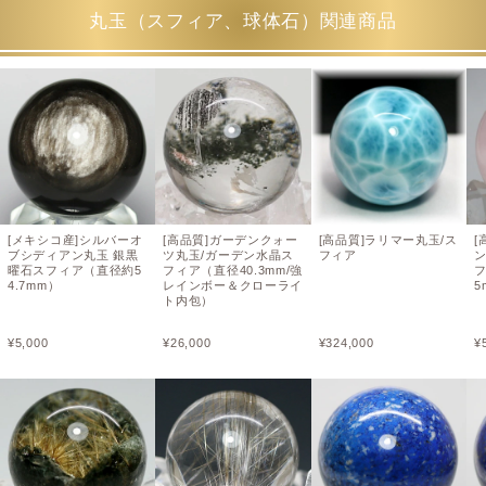
丸玉（スフィア、球体石）関連商品
[メキシコ産]シルバーオ
[高品質]ガーデンクォー
[高品質]ラリマー丸玉/ス
[
ブシディアン丸玉 銀黒
ツ丸玉/ガーデン水晶ス
フィア
曜石スフィア（直径約5
フィア（直径40.3mm/強
フ
4.7mm）
レインボー＆クローライ
5
ト内包）
¥
5,000
¥
26,000
¥
324,000
¥