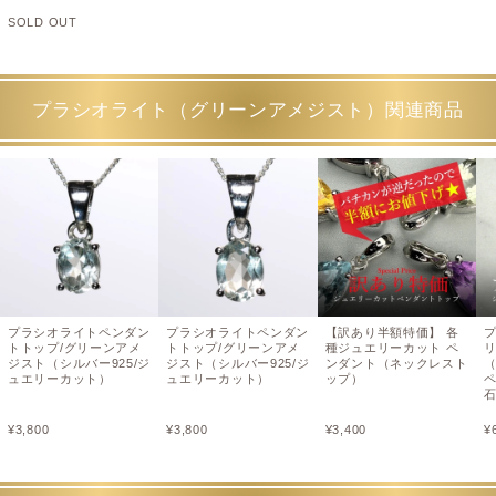
SOLD OUT
プラシオライト（グリーンアメジスト）関連商品
プラシオライトペンダン
プラシオライトペンダン
【訳あり半額特価】 各
トトップ/グリーンアメ
トトップ/グリーンアメ
種ジュエリーカット ペ
ジスト（シルバー925/ジ
ジスト（シルバー925/ジ
ンダント（ネックレスト
ュエリーカット）
ュエリーカット）
ップ）
ペ
石
¥
3,800
¥
3,800
¥
3,400
¥