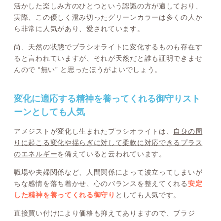
活かした楽しみ方のひとつという認識の方が適しており、
実際、この優しく澄み切ったグリーンカラーは多くの人か
ら非常に人気があり、愛されています。
尚、天然の状態でプラシオライトに変化するものも存在す
ると言われていますが、それが天然だと誰も証明できませ
んので “無い” と思ったほうがよいでしょう。
変化に適応する精神を養ってくれる御守りスト
ーンとしても人気
アメジストが変化し生まれたプラシオライトは、
自身の周
りに起こる変化や揺らぎに対して柔軟に対応できるプラス
のエネルギー
を備えていると云われています。
職場や夫婦関係など、人間関係によって波立ってしまいが
ちな感情を落ち着かせ、心のバランスを整えてくれる
安定
した精神を養ってくれる御守り
としても人気です。
直接買い付けにより価格も抑えてありますので、ブラジ