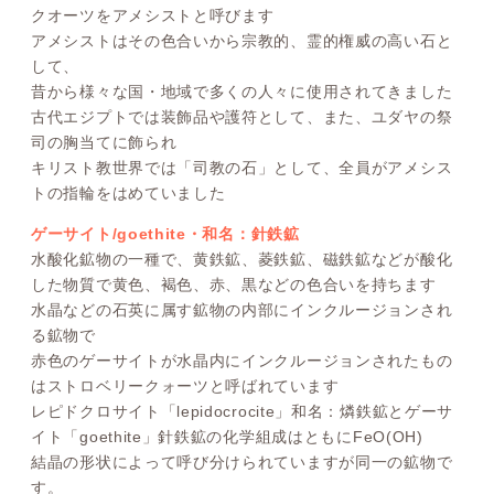
クオーツをアメシストと呼びます
アメシストはその色合いから宗教的、霊的権威の高い石と
して、
昔から様々な国・地域で多くの人々に使用されてきました
古代エジプトでは装飾品や護符として、また、ユダヤの祭
司の胸当てに飾られ
キリスト教世界では「司教の石」として、全員がアメシス
トの指輪をはめていました
ゲーサイト/goethite・和名：針鉄鉱
水酸化鉱物の一種で、黄鉄鉱、菱鉄鉱、磁鉄鉱などが酸化
した物質で黄色、褐色、赤、黒などの色合いを持ちます
水晶などの石英に属す鉱物の内部にインクルージョンされ
る鉱物で
赤色のゲーサイトが水晶内にインクルージョンされたもの
はストロベリークォーツと呼ばれています
レピドクロサイト「lepidocrocite」和名：燐鉄鉱とゲーサ
イト「goethite」針鉄鉱の化学組成はともにFeO(OH)
結晶の形状によって呼び分けられていますが同一の鉱物で
す。