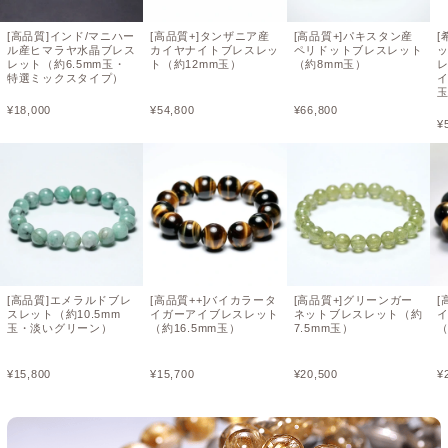
[高品質]インド/マニハー
[高品質+]タンザニア産
[高品質+]パキスタン産
[
ル産ヒマラヤ水晶ブレス
カイヤナイトブレスレッ
ペリドットブレスレット
レット（約6.5mm玉・
ト（約12mm玉）
（約8mm玉）
特選ミックスタイプ）
イ
¥
18,000
¥
54,800
¥
66,800
¥
[高品質]エメラルドブレ
[高品質++]バイカラータ
[高品質+]グリーンガー
[
スレット（約10.5mm
イガーアイブレスレット
ネットブレスレット（約
玉・淡いグリーン）
（約16.5mm玉）
7.5mm玉）
（
¥
15,800
¥
15,700
¥
20,500
¥