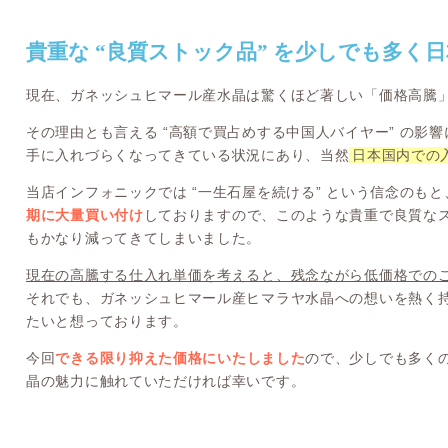
貴重な “良質ストック品” を少しでも多く
現在、ガネッシュヒマール産水晶は驚くほど著しい「価格高騰
その理由とも言える “高額で買占めする中国人バイヤー” の影
手に入れづらくなってきている状況にあり、当然
日本国内での
当店インフォニックでは “一生石屋を続ける” という信念のもと
期に大量買い付け
しておりますので、このような貴重で良質な
もかなり減ってきてしまいました。
現在の高騰する仕入れ単価を考えると、残念ながら低価格での
それでも、ガネッシュヒマール産ヒマラヤ水晶への想いを熱く
たいと想っております。
今回
できる限り抑えた価格にいたしました
ので、少しでも多く
晶の魅力に触れていただければ幸いです。