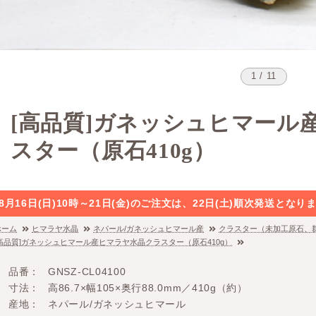
1 / 11
[高品質]ガネッシュヒマール
スター（原石410g）
8月16日(日)10時～21日(金)のご注文は、22日(土)順次発送と
ホーム
ヒマラヤ水晶
ネパール/ガネッシュヒマール産
クラスター（未加工原石、
[高品質]ガネッシュヒマール産ヒマラヤ水晶クラスター（原石410g）
品番
GNSZ-CL04100
寸法
高86.7×幅105×奥行88.0mm／410g（約）
産地
ネパール/ガネッシュヒマール