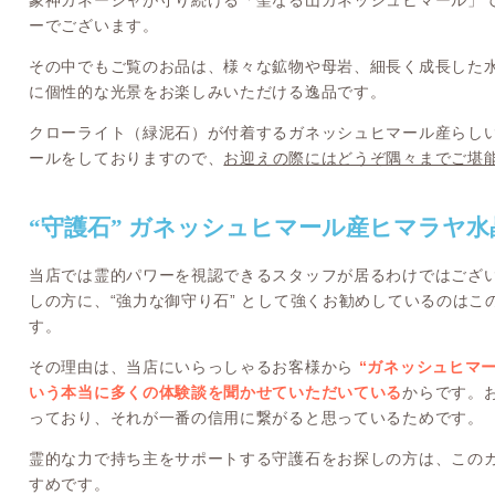
象神ガネーシャが守り続ける「聖なる山ガネッシュヒマール」
ーでございます。
その中でもご覧のお品は、様々な鉱物や母岩、細長く成長した
に個性的な光景をお楽しみいただける逸品です。
クローライト（緑泥石）が付着するガネッシュヒマール産らし
ールをしておりますので、
お迎えの際にはどうぞ隅々までご堪
“守護石” ガネッシュヒマール産ヒマラヤ
当店では霊的パワーを視認できるスタッフが居るわけではござ
しの方に、“強力な御守り石” として強くお勧めしているのは
す。
その理由は、当店にいらっしゃるお客様から
“ガネッシュヒマ
いう本当に多くの体験談を聞かせていただいている
からです。
っており、それが一番の信用に繋がると思っているためです。
霊的な力で持ち主をサポートする守護石をお探しの方は、この
すめです。