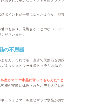
で採掘された希少なヒマラヤ水晶クラスタ
水晶ポイントが一塊になったような、非常
い魅力もあり、見飽きることのないディテ
能くださいませ
。
水晶の不思議
いません。それでも、当店で天然石をお探
このガネッシュヒマール産ヒマラヤ水晶で
ール産ヒマラヤ水晶に守ってもらえた” と
お客様が実際に体験されたお声を大切に想
ガネッシュヒマール産ヒマラヤ水晶がおす