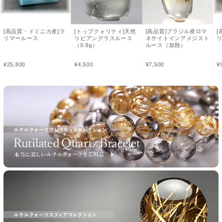
[高品質・ドミニカ産]ラ
[トップクォリティ]天然
[高品質]ブラジル産ロマ
[
リマールース
リビアングラスルース
ネサイトインアメジスト
（0.9g）
ルース（加熱）
¥
25,800
¥
4,500
¥
7,500
¥