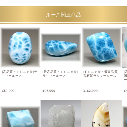
ルース関連商品
[高品質・ドミニカ産]ラ
[最高品質・ドミニカ産]
[ドミニカ産・最高品質]
[
リマールース
ラリマールース
宝石質ラリマールース
¥
52,000
¥
96,000
¥
162,000
¥