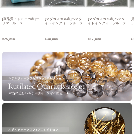
[高品質・ドミニカ産]ラ
[マダガスカル産]ヘマタ
[マダガスカル産]ヘマタ
[
リマールース
イトインクォーツルース
イトインクォーツルース
¥
25,800
¥
30,000
¥
17,000
¥