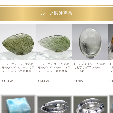
ルース関連商品
[トップクォリティ]天然
[トップクォリティ]天然
[トップクォリティ]天然
[
モルダバイトルース（テ
モルダバイトルース（テ
リビアングラスルース
ィアドロップ表面磨き）
ィアドロップ表面磨き）
（0.7g）
¥
37,500
¥
42,500
¥
3,500
¥