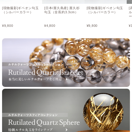
[現物撮影]ギベオン勾玉
[日本/屋久島産] 屋久杉
[現物撮影]ギベオン勾玉
[
（シルバーカラー）
勾玉（全長約3.3cm）
（シルバーカラー）
¥
9,800
¥
4,800
¥
9,800
¥