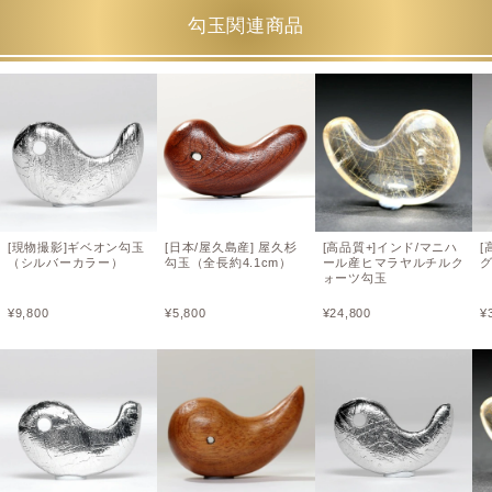
勾玉関連商品
[現物撮影]ギベオン勾玉
[日本/屋久島産] 屋久杉
[高品質+]インド/マニハ
[
（シルバーカラー）
勾玉（全長約4.1cm）
ール産ヒマラヤルチルク
ォーツ勾玉
¥
9,800
¥
5,800
¥
24,800
¥