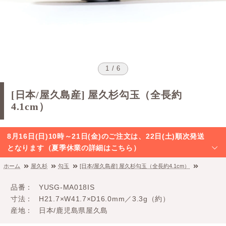
1 / 6
[日本/屋久島産] 屋久杉勾玉（全長約
4.1cm）
8月16日(日)10時～21日(金)のご注文は、22日(土)順次発送
となります（夏季休業の詳細はこちら）
ホーム
屋久杉
勾玉
[日本/屋久島産] 屋久杉勾玉（全長約4.1cm）
品番
YUSG-MA018IS
寸法
H21.7×W41.7×D16.0mm／3.3g（約）
産地
日本/鹿児島県屋久島