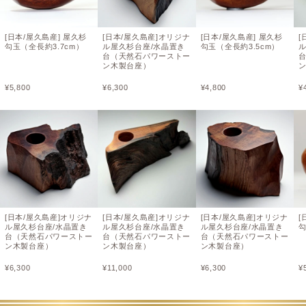
[日本/屋久島産] 屋久杉
[日本/屋久島産]オリジナ
[日本/屋久島産] 屋久杉
[
勾玉（全長約3.7cm）
ル屋久杉台座/水晶置き
勾玉（全長約3.5cm）
台（天然石パワーストー
ン木製台座）
¥
5,800
¥
6,300
¥
4,800
¥
[日本/屋久島産]オリジナ
[日本/屋久島産]オリジナ
[日本/屋久島産]オリジナ
[
ル屋久杉台座/水晶置き
ル屋久杉台座/水晶置き
ル屋久杉台座/水晶置き
勾
台（天然石パワーストー
台（天然石パワーストー
台（天然石パワーストー
ン木製台座）
ン木製台座）
ン木製台座）
¥
6,300
¥
11,000
¥
6,300
¥