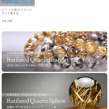
[ドミニカ産]ラリマース
ライス磨き石
¥
45,000