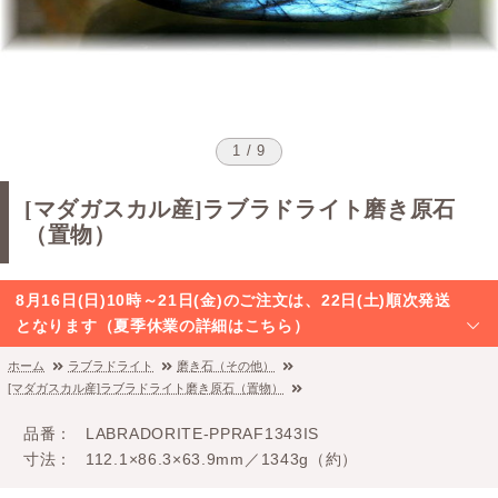
1 / 9
[マダガスカル産]ラブラドライト磨き原石
（置物）
8月16日(日)10時～21日(金)のご注文は、22日(土)順次発送
となります（夏季休業の詳細はこちら）
ホーム
ラブラドライト
磨き石（その他）
[マダガスカル産]ラブラドライト磨き原石（置物）
品番
LABRADORITE-PPRAF1343IS
寸法
112.1×86.3×63.9mm／1343g（約）