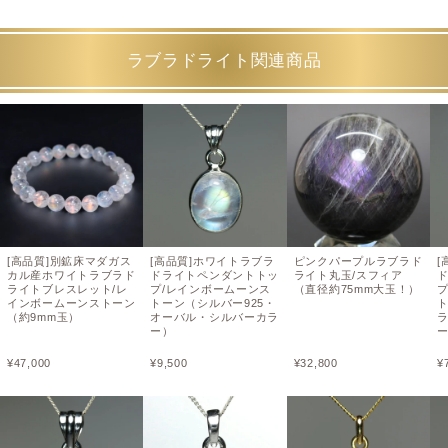
ラブラドライト関連商品
[高品質]別鉱床マダガス
[高品質]ホワイトラブラ
ピンクパープルラブラド
[
カル産ホワイトラブラド
ドライトペンダントトッ
ライト丸玉/スフィア
ライトブレスレット/レ
プ/レインボームーンス
（直径約75mm大玉！）
インボームーンストーン
トーン（シルバー925・
ト
（約9mm玉）
オーバル・シルバーカラ
ー）
¥
47,000
¥
9,500
¥
32,800
¥