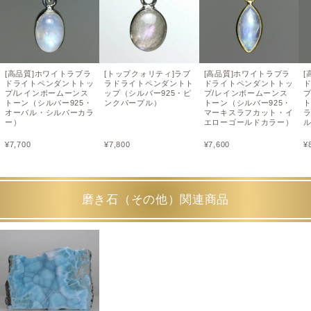
[高品質]ホワイトラブラ
[トップクォリティ]ラブ
[高品質]ホワイトラブラ
[
ドライトペンダントトッ
ラドライトペンダントト
ドライトペンダントトッ
プ/レインボームーンス
ップ（シルバー925・ピ
プ/レインボームーンス
トーン（シルバー925・
ンクパープル）
トーン（シルバー925・
ト
オーバル・シルバーカラ
マーキスラフカット・イ
ー）
エローゴールドカラー）
¥
7,700
¥
7,800
¥
7,600
¥
磨き石（その他）関連商品