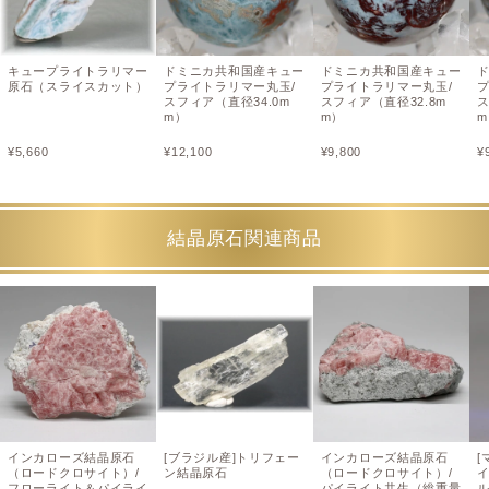
キュープライトラリマー
ドミニカ共和国産キュー
ドミニカ共和国産キュー
原石（スライスカット）
プライトラリマー丸玉/
プライトラリマー丸玉/
スフィア（直径34.0m
スフィア（直径32.8m
ス
m）
m）
m
¥
5,660
¥
12,100
¥
9,800
¥
結晶原石関連商品
インカローズ結晶原石
[ブラジル産]トリフェー
インカローズ結晶原石
[
（ロードクロサイト）/
ン結晶原石
（ロードクロサイト）/
フローライト＆パイライ
パイライト共生（総重量