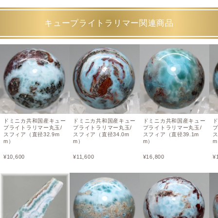
キュープライトラリマー関連商品
ドミニカ共和国産キュー
ドミニカ共和国産キュー
ドミニカ共和国産キュー
プライトラリマー丸玉/
プライトラリマー丸玉/
プライトラリマー丸玉/
スフィア（直径32.9m
スフィア（直径34.0m
スフィア（直径39.1m
ス
m）
m）
m）
m
¥
10,600
¥
11,600
¥
16,800
¥