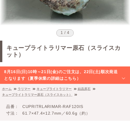
1 / 4
キュープライトラリマー原石（スライスカ
ット）
8月16日(日)10時～21日(金)のご注文は、22日(土)順次発送
となります（夏季休業の詳細はこちら）
ホーム
ラリマー
キュープライトラリマー
結晶原石
キュープライトラリマー原石（スライスカット）
品番
CUPRITRLARIMAR-RAF120IS
寸法
61.7×47.4×12.7mm／60.6g（約）