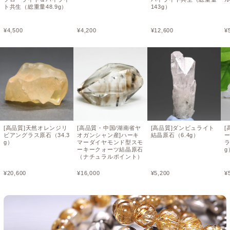
ト共生（総重量48.9g）
143g）
¥
4,500
¥
4,200
¥
12,600
¥
[高品質]天然オレンジリ
[高品質・中国/湖南省ヤ
[高品質]ダンビュライト
[
ビアングラス原石（34.3
オガンシャン産]ハーキ
結晶原石（6.4g）
g）
マーダイヤモンド型スモ
ラ
ーキークォーツ結晶原石
g
（ナチュラルポイント）
¥
20,600
¥
16,000
¥
5,200
¥