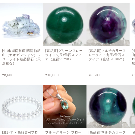
[中国/湖南省産]瑶崗仙鉱
[高品質]グリーンフロー
[高品質]マルチカラーフ
[
山（ヤオガンシャン）フ
ライト丸玉/蛍石スフィ
ローライト丸玉/蛍石ス
ローライト結晶原石（天
ア（直径55mm）
フィア（直径51.0mm）
然蛍石）
¥
8,600
¥
10,000
¥
6,600
¥
[激レア・高品質+]フロ
ブルーグリーン フロー
[高品質]マルチカラーフ
[