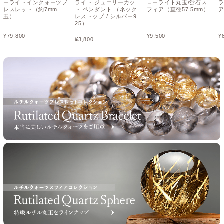
ーライトインクォーツブ
ライト ジュエリーカッ
ローライト丸玉/蛍石ス
レスレット（約7mm
ト ペンダント （ネック
フィア（直径57.5mm）
ア
玉）
レストップ / シルバー9
25）
¥
79,800
¥
9,500
¥
¥
3,800