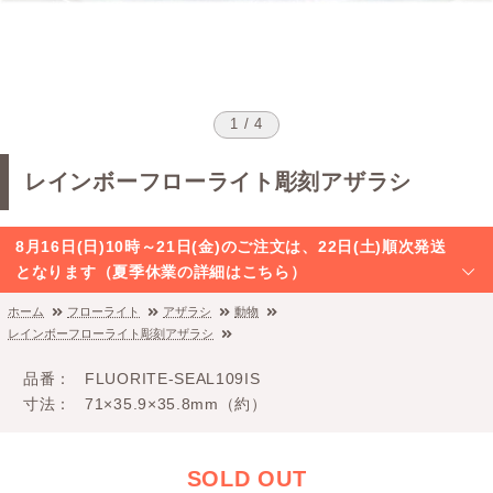
1 / 4
レインボーフローライト彫刻アザラシ
8月16日(日)10時～21日(金)のご注文は、22日(土)順次発送
となります（夏季休業の詳細はこちら）
ホーム
フローライト
アザラシ
動物
レインボーフローライト彫刻アザラシ
品番
FLUORITE-SEAL109IS
寸法
71×35.9×35.8mm（約）
SOLD OUT