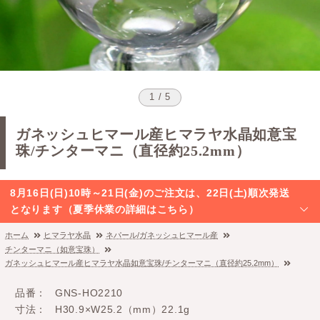
1 / 5
ガネッシュヒマール産ヒマラヤ水晶如意宝
珠/チンターマニ（直径約25.2mm）
8月16日(日)10時～21日(金)のご注文は、22日(土)順次発送
となります（夏季休業の詳細はこちら）
ホーム
ヒマラヤ水晶
ネパール/ガネッシュヒマール産
チンターマニ（如意宝珠）
ガネッシュヒマール産ヒマラヤ水晶如意宝珠/チンターマニ（直径約25.2mm）
品番
GNS-HO2210
寸法
H30.9×W25.2（mm）22.1g