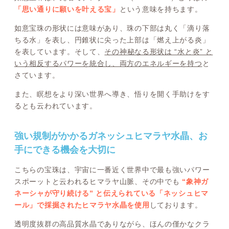
「思い通りに願いを叶える宝」
という意味を持ちます。
如意宝珠の形状には意味があり、珠の下部は丸く「滴り落
ちる水」を表し、円錐状に尖った上部は「燃え上がる炎」
を表しています。そして、
その神秘なる形状は “水と炎” と
いう相反するパワーを統合し、両方のエネルギーを持つ
と
さています。
また、瞑想をより深い世界へ導き、悟りを開く手助けをす
るとも云われています。
強い規制がかかるガネッシュヒマラヤ水晶、お
手にできる機会を大切に
こちらの宝珠は、宇宙に一番近く世界中で最も強いパワー
スポーットと云われるヒマラヤ山脈、その中でも
“象神ガ
ネーシャが守り続ける” と伝えられている「ネッシュヒマ
ール」で採掘されたヒマラヤ水晶を使用
しております。
透明度抜群の高品質水晶でありながら、ほんの僅かなクラ