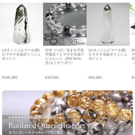
[ガネッシュヒマール産]
巳年（へび）生まれ干支
[ガネッシュヒマール産]
[
ヒマラヤ水晶ポリッシュ
守護石＋ヒマラヤ水晶ブ
ヒマラヤ水晶ポリッシュ
ポイント
レスレット（約9.5mm
ポイント
玉/セミオーダー）
（
¥
106,000
¥
10,500
¥
40,000
¥