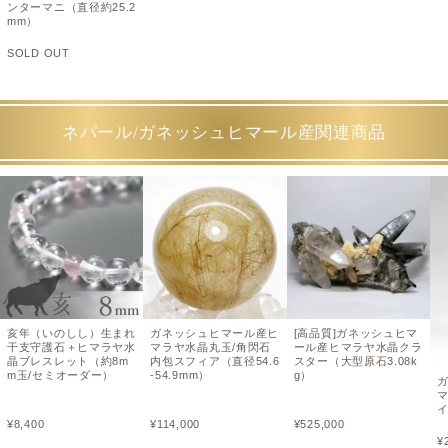
ンターマニ（直径約25.2
mm）
SOLD OUT
ネパール/ガネッシュヒマール産関連商品
亥年（いのしし）生まれ
ガネッシュヒマール産ヒ
[高品質]ガネッシュヒマ
干支守護石＋ヒマラヤ水
マラヤ水晶丸玉/角閃石
ール産ヒマラヤ水晶クラ
晶ブレスレット（約8m
内包スフィア（直径54.6
スター（大型原石3.08k
m玉/セミオーダー）
-54.9mm）
g）
¥
8,400
¥
114,000
¥
525,000
¥