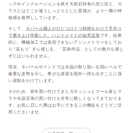
ックやインクルージョンを残す天然石特有の見た目と、ガ
ラスとはどこか違うしっとりとした質感が、より一層の神
秘感を後押ししています。
そして、
ネパール職人がひとつひとつ時間をかけて手作り
で磨き上げ作製した、ハンドメイドの如意宝珠
です。結果
的に、機械加工では表現できないアシンメトリーをしてお
り “温もり” すら感じる、「芸術作品」としての魅力も感じ
ずにはいられません。
現在、ネパールやインドでは水晶の取り扱いを国レベルで
厳重な姿勢を示し、希少な資源を国外へ持ち出すことに強
い規制をかけています。
そのため、長年買い付けてきたガネッシュヒマール産ヒマ
ラヤ水晶宝珠の買い付けも非常に難しくなってきておりま
す。お気に召した際はお手にできるこの機会をどうぞご活
用くださいませ。