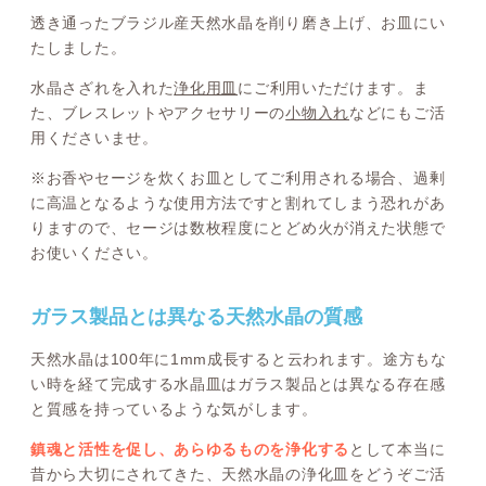
透き通ったブラジル産天然水晶を削り磨き上げ、お皿にい
たしました。
水晶さざれを入れた
浄化用皿
にご利用いただけます。ま
た、ブレスレットやアクセサリーの
小物入れ
などにもご活
用くださいませ。
※お香やセージを炊くお皿としてご利用される場合、過剰
に高温となるような使用方法ですと割れてしまう恐れがあ
りますので、セージは数枚程度にとどめ火が消えた状態で
お使いください。
ガラス製品とは異なる天然水晶の質感
天然水晶は100年に1mm成長すると云われます。途方もな
い時を経て完成する水晶皿はガラス製品とは異なる存在感
と質感を持っているような気がします。
鎮魂と活性を促し、あらゆるものを浄化する
として本当に
昔から大切にされてきた、天然水晶の浄化皿をどうぞご活