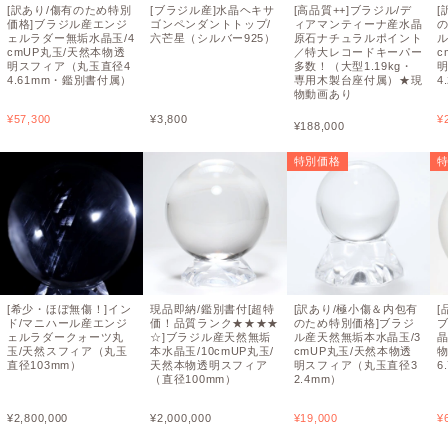
[訳あり/傷有のため特別
[ブラジル産]水晶ヘキサ
[高品質++]ブラジル/デ
[
価格]ブラジル産エンジ
ゴンペンダントトップ/
ィアマンティーナ産水晶
ェルラダー無垢水晶玉/4
六芒星（シルバー925）
原石ナチュラルポイント
ル
cmUP丸玉/天然本物透
／特大レコードキーパー
c
明スフィア（丸玉直径4
多数！（大型1.19kg・
4.61mm・鑑別書付属）
専用木製台座付属）★現
4
物動画あり
¥
57,300
¥
3,800
¥
¥
188,000
特別価格
[希少・ほぼ無傷！]イン
現品即納/鑑別書付[超特
[訳あり/極小傷＆内包有
[
ド/マニハール産エンジ
価！品質ランク★★★★
のため特別価格]ブラジ
ェルラダークォーツ丸
☆]ブラジル産天然無垢
ル産天然無垢本水晶玉/3
晶
玉/天然スフィア（丸玉
本水晶玉/10cmUP丸玉/
cmUP丸玉/天然本物透
直径103mm）
天然本物透明スフィア
明スフィア（丸玉直径3
6
（直径100mm）
2.4mm）
¥
2,800,000
¥
2,000,000
¥
19,000
¥