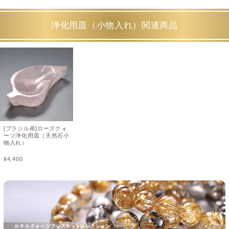
浄化用皿（小物入れ）関連商品
[ブラジル産]ローズクォ
ーツ浄化用皿（天然石小
物入れ）
¥
4,400