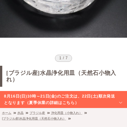
1 / 7
[ブラジル産]水晶浄化用皿（天然石小物入
れ）
8月16日(日)10時～21日(金)のご注文は、22日(土)順次発送
となります（夏季休業の詳細はこちら）
ホーム
水晶
ブラジル産
浄化用皿（小物入れ）
[ブラジル産]水晶浄化用皿（天然石小物入れ）