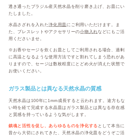
透き通ったブラジル産天然水晶を削り磨き上げ、お皿にい
たしました。
水晶さざれを入れた
浄化用皿
にご利用いただけます。ま
た、ブレスレットやアクセサリーの
小物入れ
などにもご活
用くださいませ。
※お香やセージを炊くお皿としてご利用される場合、過剰
に高温となるような使用方法ですと割れてしまう恐れがあ
りますので、セージは数枚程度にとどめ火が消えた状態で
お使いください。
ガラス製品とは異なる天然水晶の質感
天然水晶は100年に1mm成長すると云われます。途方もな
い時を経て完成する水晶皿はガラス製品とは異なる存在感
と質感を持っているような気がします。
鎮魂と活性を促し、あらゆるものを浄化する
として本当に
昔から大切にされてきた、天然水晶の浄化皿をどうぞご活