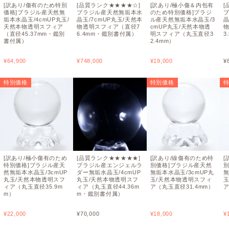
[訳あり/傷有のため特別
[品質ランク★★★★☆]
[訳あり/極小傷＆内包有
[
価格]ブラジル産天然無
ブラジル産天然無垢本水
のため特別価格]ブラジ
垢本水晶玉/4cmUP丸玉/
晶玉/7cmUP丸玉/天然本
ル産天然無垢本水晶玉/3
晶
天然本物透明スフィア
物透明スフィア（直径7
cmUP丸玉/天然本物透
（直径45.37mm・鑑別
6.4mm・鑑別書付属）
明スフィア（丸玉直径3
3
書付属）
2.4mm）
¥
64,900
¥
748,000
¥
19,000
¥
特別価格
特別価格
[訳あり/極小傷有のため
[品質ランク★★★★★]
[訳あり/線傷有のため特
[
特別価格]ブラジル産天
ブラジル産エンジェルラ
別価格]ブラジル産天然
然無垢本水晶玉/3cmUP
ダー無垢水晶玉/4cmUP
無垢本水晶玉/3cmUP丸
無
丸玉/天然本物透明スフ
丸玉/天然本物透明スフ
玉/天然本物透明スフィ
ィア（丸玉直径35.9m
ィア（丸玉直径44.36m
ア（丸玉直径31.4mm）
ア
m）
m・鑑別書付属）
¥
22,000
¥
70,000
¥
18,000
¥