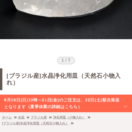
1 / 7
[ブラジル産]水晶浄化用皿（天然石小物入
れ）
8月16日(日)10時～21日(金)のご注文は、22日(土)順次発送
となります（夏季休業の詳細はこちら）
ホーム
水晶
ブラジル産
浄化用皿（小物入れ）
[ブラジル産]水晶浄化用皿（天然石小物入れ）