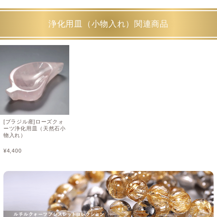
浄化用皿（小物入れ）関連商品
[ブラジル産]ローズクォ
ーツ浄化用皿（天然石小
物入れ）
¥
4,400