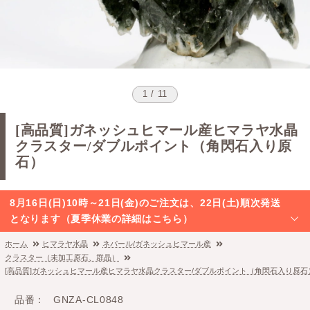
1 / 11
[高品質]ガネッシュヒマール産ヒマラヤ水晶
クラスター/ダブルポイント（角閃石入り原
石）
8月16日(日)10時～21日(金)のご注文は、22日(土)順次発送
となります（夏季休業の詳細はこちら）
ホーム
ヒマラヤ水晶
ネパール/ガネッシュヒマール産
クラスター（未加工原石、群晶）
[高品質]ガネッシュヒマール産ヒマラヤ水晶クラスター/ダブルポイント（角閃石入り原石
品番
GNZA-CL0848