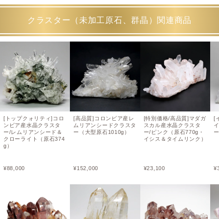
クラスター（未加工原石、群晶）関連商品
[トップクォリティ]コロ
[高品質]コロンビア産レ
[特別価格/高品質]マダガ
[
ンビア産水晶クラスタ
ムリアンシードクラスタ
スカル産水晶クラスタ
ー/レムリアンシード＆
ー（大型原石1010g）
ー/ピンク（原石770g・
ー
クローライト（原石374
イシス＆タイムリンク）
g）
¥
88,000
¥
152,000
¥
23,100
¥