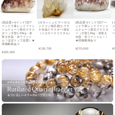
[高品質++]インド/旧ア
[ガネッシュヒマール/ヒ
[高品質+]インド/旧アー
[
ーンドラ産レッドファン
ンドゥン地区産]ヒマラ
ンドラ産レッドファント
トムクォーツ原石クラス
ヤ水晶クラスター/原石
ムクォーツ原石クラスタ
ター（大型1.45kg・赤
（イエロークリスタル）
ー（大型1.8kg・赤富士
ー
富士水晶・全ファント
水晶・全ファントム！）
ム！ほぼトップ品質）★
★現物動画あり
現物動画あり
¥
130,700
¥
270,000
¥
¥
265,000