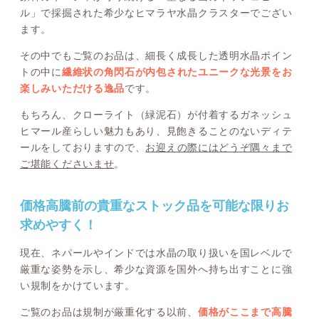
ル」で採掘された希少なヒマラヤ水晶クラスターでござい
ます。
その中でもご覧のお品は、細長く成長した透明水晶ポイン
トの中に
繊維状の角閃石が内包されたユニークな光景をお
楽しみいただける逸品
です。
もちろん、クローライト（緑泥石）が付着するガネッシュ
ヒマール産らしい魅力もあり、見飽きることのないディテ
ールをしておりますので、
お迎えの際にはどうぞ隅々まで
ご堪能くださいませ
。
価格高騰前の貴重なストック品を可能な限りお
求めやすく！
現在、ネパールやインドでは水晶の取り扱いを国レベルで
厳重な姿勢を示し、希少な資源を国外へ持ち出すことに強
い規制をかけています。
ご覧のお品は規制が厳重化する以前、
価格がここまで高騰