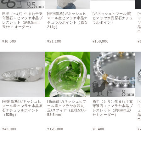
巳年（へび）生まれ干支
[特別価格]ガネッシュヒ
[ガネッシュヒマール産]
[
守護石＋ヒマラヤ水晶ブ
マール産ヒマラヤ水晶ナ
ヒマラヤ水晶原石ナチュ
レスレット（約9.5mm
チュラルポイント（原石
ラルポイント
玉/セミオーダー）
211g）
m
¥
10,500
¥
21,100
¥
158,000
¥
[特別価格]ガネッシュヒ
[高品質]ガネッシュヒマ
酉年（とり）生まれ干支
[
マール産ヒマラヤ水晶原
ール産ヒマラヤ水晶丸
守護石＋ヒマラヤ水晶ブ
石ナチュラルポイント
玉/スフィア（直径53.0-
レスレット（約8mm玉/
（525g）
53.5mm）
セミオーダー）
晶
¥
42,000
¥
126,000
¥
8,400
¥