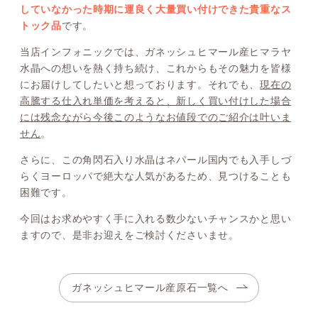
していなかった時期に運良く大量買い付けできた貴重なス
トック品
です。
当店インフォニックでは、ガネッシュヒマール産ヒマラヤ
水晶への想いを熱く持ち続け、これからもその魅力を皆様
にお届けしてしたいと想っております。それでも、
現在の
高騰する仕入れ単価を考えると、新しく買い付けした場合
には残念ながら今後このようなお値段でのご紹介は叶いま
せん
。
さらに、この角閃石入り水晶はネパール国内でも入手しづ
らくヨーロッパで絶大な人気があるため、見つけることも
困難です。
今回はお求めやすく手に入れる数少ないチャンスかと思い
ますので、是非お迎えをご検討くださいませ。
ガネッシュヒマール産原石一覧へ