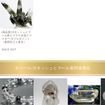
[高品質]ガネッシュヒマ
ール産ヒマラヤ水晶クラ
スター/ダブルポイント
（角閃石入り原石）
SOLD OUT
ネパール/ガネッシュヒマール産関連商品