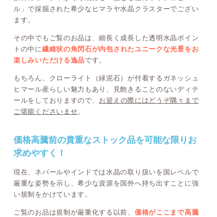
ル」で採掘された希少なヒマラヤ水晶クラスターでござい
ます。
その中でもご覧のお品は、細長く成長した透明水晶ポイン
トの中に
繊維状の角閃石が内包されたユニークな光景をお
楽しみいただける逸品
です。
もちろん、クローライト（緑泥石）が付着するガネッシュ
ヒマール産らしい魅力もあり、見飽きることのないディテ
ールをしておりますので、
お迎えの際にはどうぞ隅々まで
ご堪能くださいませ
。
価格高騰前の貴重なストック品を可能な限りお
求めやすく！
現在、ネパールやインドでは水晶の取り扱いを国レベルで
厳重な姿勢を示し、希少な資源を国外へ持ち出すことに強
い規制をかけています。
ご覧のお品は規制が厳重化する以前、
価格がここまで高騰