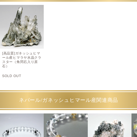
[高品質]ガネッシュヒマ
ール産ヒマラヤ水晶クラ
スター（角閃石入り原
石）
SOLD OUT
ネパール/ガネッシュヒマール産関連商品