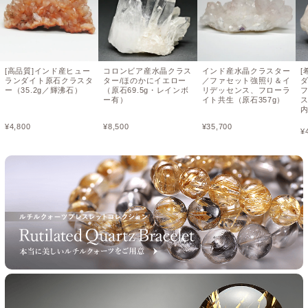
[高品質]インド産ヒュー
コロンビア産水晶クラス
インド産水晶クラスター
[
ランダイト原石クラスタ
ター/ほのかにイエロー
／ファセット強照り＆イ
ー（35.2g／輝沸石）
（原石69.5g・レインボ
リデッセンス、フローラ
ー有）
イト共生（原石357g）
¥
4,800
¥
8,500
¥
35,700
¥