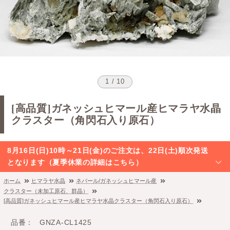
1 / 10
[高品質]ガネッシュヒマール産ヒマラヤ水晶
クラスター（角閃石入り原石）
8月16日(日)10時～21日(金)のご注文は、22日(土)順次発送
となります（夏季休業の詳細はこちら）
ホーム
ヒマラヤ水晶
ネパール/ガネッシュヒマール産
クラスター（未加工原石、群晶）
[高品質]ガネッシュヒマール産ヒマラヤ水晶クラスター（角閃石入り原石）
品番
GNZA-CL1425