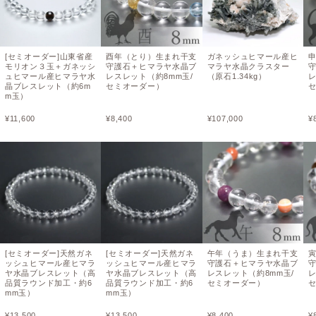
[セミオーダー]山東省産
酉年（とり）生まれ干支
ガネッシュヒマール産ヒ
モリオン３玉＋ガネッシ
守護石＋ヒマラヤ水晶ブ
マラヤ水晶クラスター
ュヒマール産ヒマラヤ水
レスレット（約8mm玉/
（原石1.34kg）
レ
晶ブレスレット（約6m
セミオーダー）
m玉）
¥
11,600
¥
8,400
¥
107,000
¥
[セミオーダー]天然ガネ
[セミオーダー]天然ガネ
午年（うま）生まれ干支
ッシュヒマール産ヒマラ
ッシュヒマール産ヒマラ
守護石＋ヒマラヤ水晶ブ
ヤ水晶ブレスレット（高
ヤ水晶ブレスレット（高
レスレット（約8mm玉/
レ
品質ラウンド加工・約6
品質ラウンド加工・約6
セミオーダー）
mm玉）
mm玉）
¥
13,500
¥
13,500
¥
8,400
¥