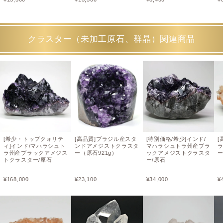
クラスター（未加工原石、群晶）関連商品
[希少・トップクォリテ
[高品質]ブラジル産スタ
[特別価格/希少]インド/
[
ィ]インド/マハラシュト
ンドアメジストクラスタ
マハラシュトラ州産ブラ
ラ州産ブラックアメジス
ー（原石921g）
ックアメジストクラスタ
ー
トクラスター/原石
ー/原石
¥
168,000
¥
23,100
¥
34,000
¥