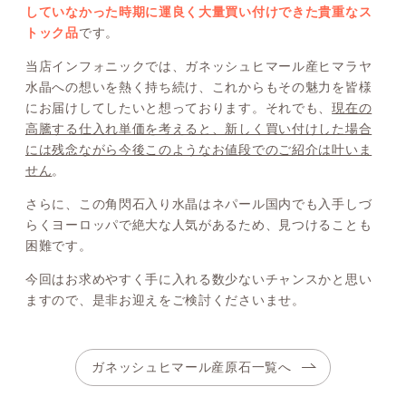
していなかった時期に運良く大量買い付けできた貴重なス
トック品
です。
当店インフォニックでは、ガネッシュヒマール産ヒマラヤ
水晶への想いを熱く持ち続け、これからもその魅力を皆様
にお届けしてしたいと想っております。それでも、
現在の
高騰する仕入れ単価を考えると、新しく買い付けした場合
には残念ながら今後このようなお値段でのご紹介は叶いま
せん
。
さらに、この角閃石入り水晶はネパール国内でも入手しづ
らくヨーロッパで絶大な人気があるため、見つけることも
困難です。
今回はお求めやすく手に入れる数少ないチャンスかと思い
ますので、是非お迎えをご検討くださいませ。
ガネッシュヒマール産原石一覧へ