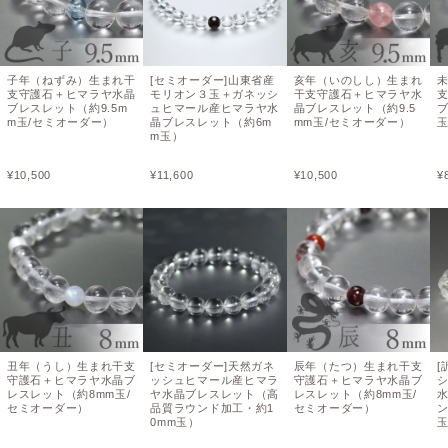
子年（ねずみ）生まれ干
[セミオーダー]山東省産
亥年（いのしし）生まれ
支守護石＋ヒマラヤ水晶
モリオン３玉＋ガネッシ
干支守護石＋ヒマラヤ水
ブレスレット（約9.5m
ュヒマール産ヒマラヤ水
晶ブレスレット（約9.5
ブ
m玉/セミオーダー）
晶ブレスレット（約6m
mm玉/セミオーダー）
玉
m玉）
¥
10,500
¥
11,600
¥
10,500
¥
丑年（うし）生まれ干支
[セミオーダー]天然ガネ
辰年（たつ）生まれ干支
[
守護石＋ヒマラヤ水晶ブ
ッシュヒマール産ヒマラ
守護石＋ヒマラヤ水晶ブ
レスレット（約8mm玉/
ヤ水晶ブレスレット（高
レスレット（約8mm玉/
セミオーダー）
品質ラウンド加工・約1
セミオーダー）
ン
0mm玉）