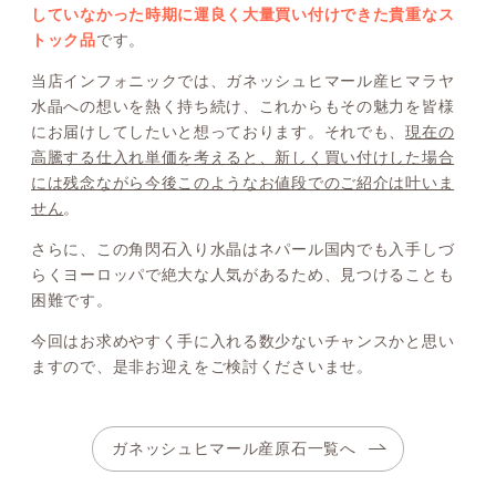
していなかった時期に運良く大量買い付けできた貴重なス
トック品
です。
当店インフォニックでは、ガネッシュヒマール産ヒマラヤ
水晶への想いを熱く持ち続け、これからもその魅力を皆様
にお届けしてしたいと想っております。それでも、
現在の
高騰する仕入れ単価を考えると、新しく買い付けした場合
には残念ながら今後このようなお値段でのご紹介は叶いま
せん
。
さらに、この角閃石入り水晶はネパール国内でも入手しづ
らくヨーロッパで絶大な人気があるため、見つけることも
困難です。
今回はお求めやすく手に入れる数少ないチャンスかと思い
ますので、是非お迎えをご検討くださいませ。
ガネッシュヒマール産原石一覧へ