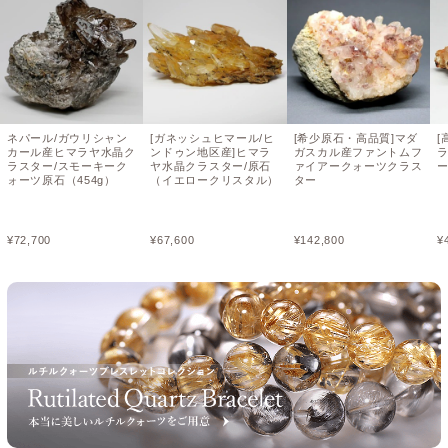
ネパール/ガウリシャン
[ガネッシュヒマール/ヒ
[希少原石・高品質]マダ
[
カール産ヒマラヤ水晶ク
ンドゥン地区産]ヒマラ
ガスカル産ファントムフ
ラスター/スモーキーク
ヤ水晶クラスター/原石
ァイアークォーツクラス
ー
ォーツ原石（454g）
（イエロークリスタル）
ター
¥
72,700
¥
67,600
¥
142,800
¥