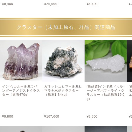
¥
8,400
¥
25,600
¥
8,400
¥
クラスター（未加工原石、群晶）関連商品
インド/カルール産ラベ
ガネッシュヒマール産ヒ
[高品質]インド産ドゥル
[
ンダーアメジストクラス
マラヤ水晶クラスター
ージーアポフィライトク
ター（原石670g）
（原石1.34kg）
ラスター（結晶原石19.0
エ
g）
¥
9,800
¥
107,000
¥
5,800
¥