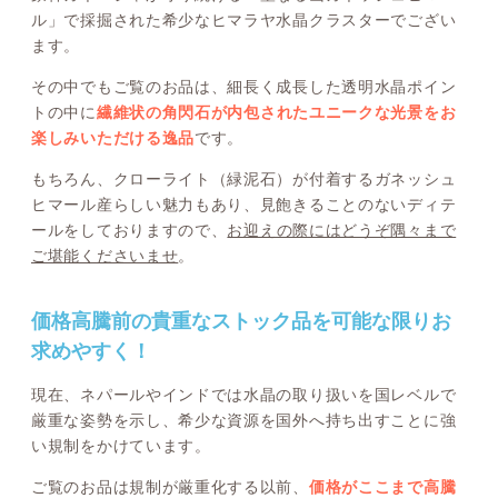
ル」で採掘された希少なヒマラヤ水晶クラスターでござい
ます。
その中でもご覧のお品は、細長く成長した透明水晶ポイン
トの中に
繊維状の角閃石が内包されたユニークな光景をお
楽しみいただける逸品
です。
もちろん、クローライト（緑泥石）が付着するガネッシュ
ヒマール産らしい魅力もあり、見飽きることのないディテ
ールをしておりますので、
お迎えの際にはどうぞ隅々まで
ご堪能くださいませ
。
価格高騰前の貴重なストック品を可能な限りお
求めやすく！
現在、ネパールやインドでは水晶の取り扱いを国レベルで
厳重な姿勢を示し、希少な資源を国外へ持ち出すことに強
い規制をかけています。
ご覧のお品は規制が厳重化する以前、
価格がここまで高騰