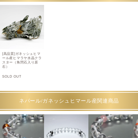
[高品質]ガネッシュヒマ
ール産ヒマラヤ水晶クラ
スター（角閃石入り原
石）
SOLD OUT
ネパール/ガネッシュヒマール産関連商品