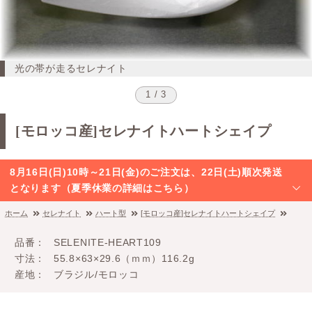
光の帯が走るセレナイト
1 / 3
[モロッコ産]セレナイトハートシェイプ
8月16日(日)10時～21日(金)のご注文は、22日(土)順次発送
となります（夏季休業の詳細はこちら）
ホーム
セレナイト
ハート型
[モロッコ産]セレナイトハートシェイプ
品番
SELENITE-HEART109
寸法
55.8×63×29.6（ｍｍ）116.2g
産地
ブラジル/モロッコ