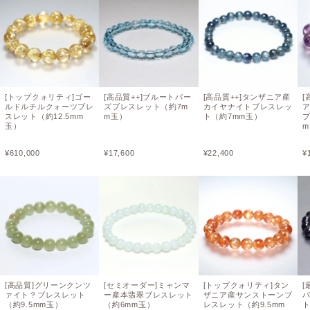
[トップクォリティ]ゴー
[高品質++]ブルートパー
[高品質++]タンザニア産
[
ルドルチルクォーツブレ
ズブレスレット（約7m
カイヤナイトブレスレッ
スレット（約12.5mm
m玉）
ト（約7mm玉）
ブ
玉）
¥
610,000
¥
17,600
¥
22,400
¥
[高品質]グリーンクンツ
[セミオーダー]ミャンマ
[トップクォリティ]タン
[
ァイト？ブレスレット
ー産本翡翠ブレスレット
ザニア産サンストーンブ
（約9.5mm玉）
（約6mm玉）
レスレット（約9.5mm