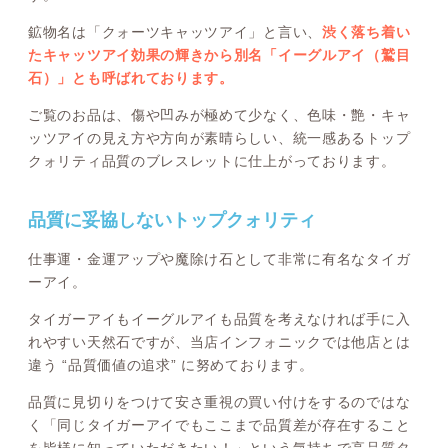
鉱物名は「クォーツキャッツアイ」と言い、
渋く落ち着い
たキャッツアイ効果の輝きから別名「イーグルアイ（鷲目
石）」とも呼ばれております。
ご覧のお品は、傷や凹みが極めて少なく、色味・艶・キャ
ッツアイの見え方や方向が素晴らしい、統一感あるトップ
クォリティ品質のブレスレットに仕上がっております。
品質に妥協しないトップクォリティ
仕事運・金運アップや魔除け石として非常に有名なタイガ
ーアイ。
タイガーアイもイーグルアイも品質を考えなければ手に入
れやすい天然石ですが、当店インフォニックでは他店とは
違う “品質価値の追求” に努めております。
品質に見切りをつけて安さ重視の買い付けをするのではな
く「同じタイガーアイでもここまで品質差が存在すること
を皆様に知っていただきたい！」という気持ちで高品質タ