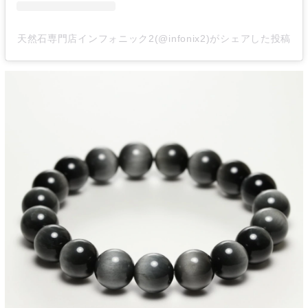
天然石専門店インフォニック2(@infonix2)がシェアした投稿