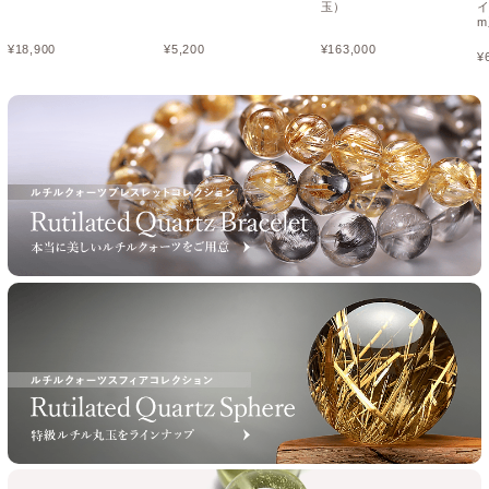
玉）
イ
¥
18,900
¥
5,200
¥
163,000
¥