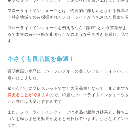
希少なフローライトインクォーツ原石を削り磨き上げた、小さ
フローライトインクォーツとは、物理的に難しいとされる低温
う特定地域でのみ採掘されるフローライトが内包された極めて
フローライトインクォーツを例えるなら “静寂” という言葉が
るで太古の昔から時が止まったかのような落ち着きを感じ、見
す。
小さくも良品質を厳選！
透明度高い水晶に、パープルブルーの美しいフローライトがし
選いたしました。
希少石だけにブレスレットですと大変高額となってしまいます
抑えることができます
ので、綺麗なフローライトインクォーツ
いた方には大変おすすめです。
また、フローライトインクォーツは水晶の魔除け効果と、持ち
ョンを膨らませる効果があると云われています。小さなポイン
です。