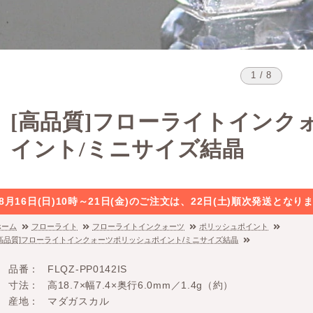
1 / 8
[高品質]フローライトインク
イント/ミニサイズ結晶
8月16日(日)10時～21日(金)のご注文は、22日(土)順次発送と
ホーム
フローライト
フローライトインクォーツ
ポリッシュポイント
[高品質]フローライトインクォーツポリッシュポイント/ミニサイズ結晶
品番
FLQZ-PP0142IS
寸法
高18.7×幅7.4×奥行6.0mm／1.4g（約）
産地
マダガスカル