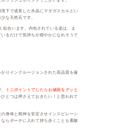
なポリッシュポイントでございます。
環境下で成長した水晶にマダガスカルとい
希少な天然石です。
よく似合います。内包されている姿は、ま
ているだけで気持ちが穏やかになれそうで
っかりインクルージョンされた高品質を厳
が、
ミニポイントでしたらお値段をグッと
をひとつは押さえておきたい！と思われて
主の身体と精神を安定させインスピレーシ
トならポーチに入れて持ち歩くことも素敵