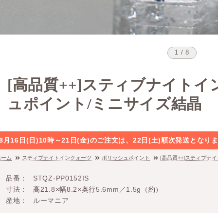
1 / 8
[高品質++]スティブナイト
ュポイント/ミニサイズ結晶
8月16日(日)10時～21日(金)のご注文は、22日(土)順次発送と
ホーム
スティブナイトインクォーツ
ポリッシュポイント
[高品質++]スティブ
品番
STQZ-PP0152IS
寸法
高21.8×幅8.2×奥行5.6mm／1.5g（約）
産地
ルーマニア