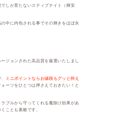
境でしか育たないスティブナイト（輝安
晶の中に内包される事でその輝きをほぼ永
ルージョンされた高品質を厳選いたしまし
が、
ミニポイントならお値段もグッと抑え
クォーツをひとつは押さえておきたい！と
トラブルから守ってくれる魔除け効果があ
歩くことも素敵です。