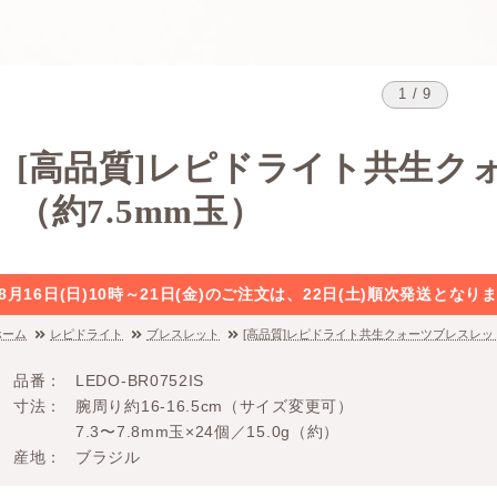
1 / 9
[高品質]レピドライト共生ク
（約7.5mm玉）
8月16日(日)10時～21日(金)のご注文は、22日(土)順次発送と
ホーム
レピドライト
ブレスレット
[高品質]レピドライト共生クォーツブレスレット
品番
LEDO-BR0752IS
寸法
腕周り約16-16.5cm（サイズ変更可）
7.3〜7.8mm玉×24個／15.0g（約）
産地
ブラジル