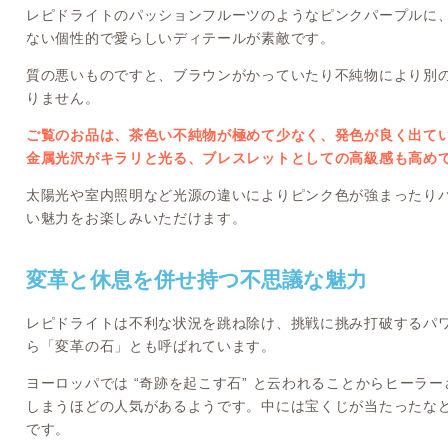
レピドライトのパッションフルーツのようなピンクパープルに
ない個性的で愛らしいディテールが素敵です。
質の悪いものですと、ブラウンがかっていたり不純物により別
りません。
ご覧のお品は、茶色い不純物が極めて少なく、発色が良く出て
金属光沢がキラリと光る、ブレスレットとしての高級感も高め
太陽光や室内照明など光源の違いによりピンク色が強まったり
い魅力をお楽しみいただけます。
変革と休息を併せ持つ不思議な魅力
レピドライトは不利な状況を跳ね除け、挑戦に挑み打破するパ
ら「変革の石」とも呼ばれています。
ヨーロッパでは “奇跡を起こす石” と云われることからヒーラ
しまうほどの人気があるようです。中には宝くじが当たったな
です。