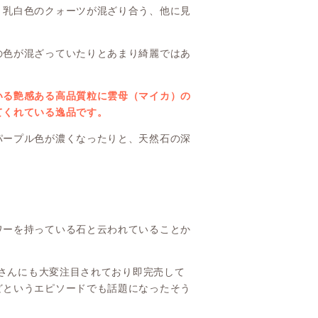
、乳白色のクォーツが混ざり合う、他に見
の色が混ざっていたりとあまり綺麗ではあ
いる艶感ある高品質粒に雲母（マイカ）の
てくれている逸品です。
パープル色が濃くなったりと、天然石の深
ワーを持っている石と云われていることか
ーさんにも大変注目されており即完売して
どというエピソードでも話題になったそう