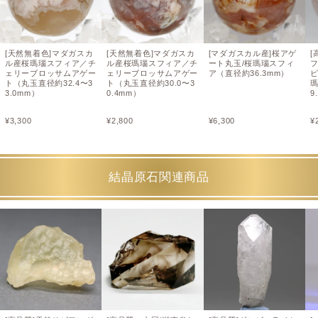
[天然無着色]マダガスカ
[天然無着色]マダガスカ
[マダガスカル産]桜アゲ
[
ル産桜瑪瑙スフィア／チ
ル産桜瑪瑙スフィア／チ
ート丸玉/桜瑪瑙スフィ
ェリーブロッサムアゲー
ェリーブロッサムアゲー
ア（直径約36.3mm）
ト（丸玉直径約32.4〜3
ト（丸玉直径約30.0〜3
3.0mm）
0.4mm）
9
¥
3,300
¥
2,800
¥
6,300
¥
結晶原石関連商品