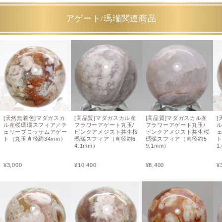
アゲート/瑪瑙関連商品
[天然無着色]マダガスカ
[高品質]マダガスカル産
[高品質]マダガスカル産
[
ル産桜瑪瑙スフィア／チ
フラワーアゲート丸玉/
フラワーアゲート丸玉/
ェリーブロッサムアゲー
ピンクアメジスト共生桜
ピンクアメジスト共生桜
ト（丸玉直径約34mm）
瑪瑙スフィア（直径約6
瑪瑙スフィア（直径約5
ト
4.1mm）
9.1mm）
1
¥
3,000
¥
10,400
¥
8,400
¥