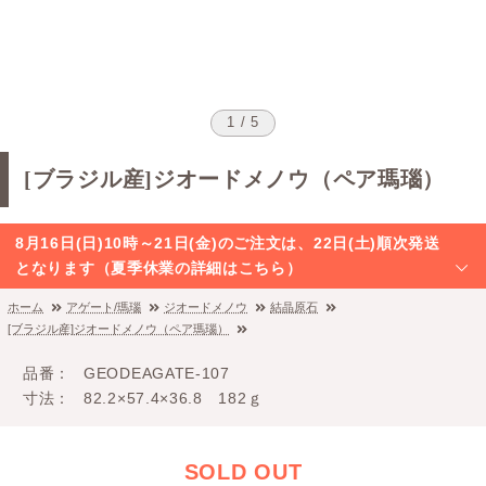
1 / 5
[ブラジル産]ジオードメノウ（ペア瑪瑙）
8月16日(日)10時～21日(金)のご注文は、22日(土)順次発送
となります（夏季休業の詳細はこちら）
ホーム
アゲート/瑪瑙
ジオードメノウ
結晶原石
[ブラジル産]ジオードメノウ（ペア瑪瑙）
品番
GEODEAGATE-107
寸法
82.2×57.4×36.8 182ｇ
SOLD OUT