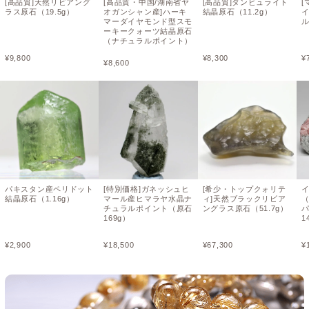
[高品質]天然リビアング
[高品質・中国/湖南省ヤ
[高品質]ダンビュライト
[
ラス原石（19.5g）
オガンシャン産]ハーキ
結晶原石（11.2g）
マーダイヤモンド型スモ
ーキークォーツ結晶原石
（ナチュラルポイント）
¥
9,800
¥
8,300
¥
¥
8,600
パキスタン産ペリドット
[特別価格]ガネッシュヒ
[希少・トップクォリテ
結晶原石（1.16g）
マール産ヒマラヤ水晶ナ
ィ]天然ブラックリビア
チュラルポイント（原石
ングラス原石（51.7g）
169g）
1
¥
2,900
¥
18,500
¥
67,300
¥