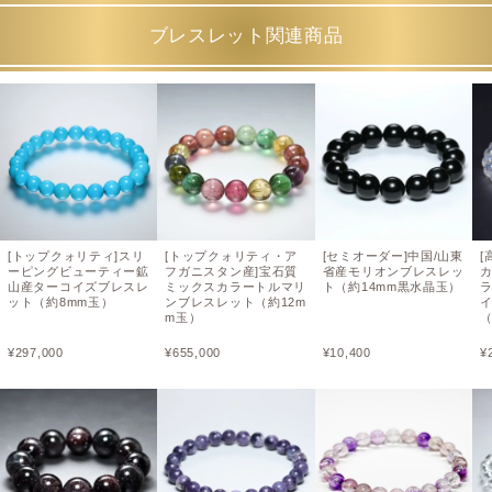
ブレスレット関連商品
[トップクォリティ]スリ
[トップクォリティ・ア
[セミオーダー]中国/山東
[
ーピングビューティー鉱
フガニスタン産]宝石質
省産モリオンブレスレッ
山産ターコイズブレスレ
ミックスカラートルマリ
ト（約14mm黒水晶玉）
ット（約8mm玉）
ンブレスレット（約12m
m玉）
（
¥
297,000
¥
655,000
¥
10,400
¥