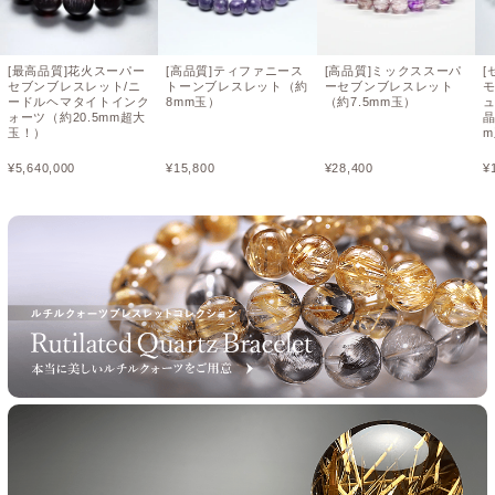
[最高品質]花火スーパー
[高品質]ティファニース
[高品質]ミックススーパ
[
セブンブレスレット/ニ
トーンブレスレット（約
ーセブンブレスレット
ードルヘマタイトインク
8mm玉）
（約7.5mm玉）
ォーツ（約20.5mm超大
玉！）
¥
5,640,000
¥
15,800
¥
28,400
¥