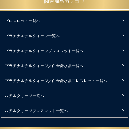
関連商品カテゴリ
ブレスレット一覧へ
プラチナルチルクォーツ一覧へ
プラチナルチルクォーツブレスレット一覧へ
プラチナルチルクォーツ／白金針水晶一覧へ
プラチナルチルクォーツ／白金針水晶ブレスレット一覧へ
ルチルクォーツ一覧へ
ルチルクォーツブレスレット一覧へ