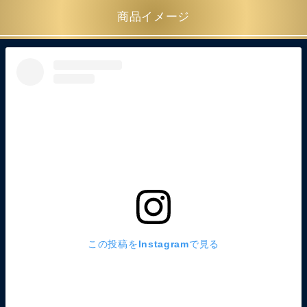
商品イメージ
この投稿をInstagramで見る