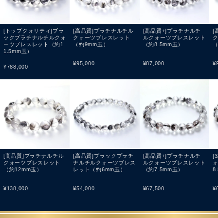
[トップクォリティ]ブラ
[高品質]プラチナルチル
[高品質+]プラチナルチ
[
ックプラチナルチルクォ
クォーツブレスレット
ルクォーツブレスレット
ーツブレスレット（約1
（約9mm玉）
（約8.5mm玉）
（
1.5mm玉）
¥
95,000
¥
87,000
¥
¥
788,000
[高品質]プラチナルチル
[高品質]ブラックプラチ
[高品質+]プラチナルチ
[
クォーツブレスレット
ナルチルクォーツブレス
ルクォーツブレスレット
（約12mm玉）
レット（約6mm玉）
（約7.5mm玉）
8
¥
138,000
¥
54,000
¥
67,500
¥