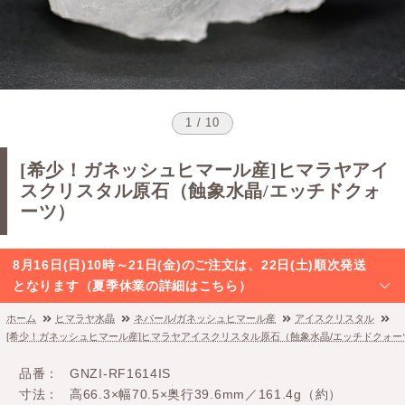
1 / 10
[希少！ガネッシュヒマール産]ヒマラヤアイ
スクリスタル原石（蝕象水晶/エッチドクォ
ーツ）
8月16日(日)10時～21日(金)のご注文は、22日(土)順次発送
となります（夏季休業の詳細はこちら）
ホーム
ヒマラヤ水晶
ネパール/ガネッシュヒマール産
アイスクリスタル
[希少！ガネッシュヒマール産]ヒマラヤアイスクリスタル原石（蝕象水晶/エッチドクォー
品番
GNZI-RF1614IS
寸法
高66.3×幅70.5×奥行39.6mm／161.4g（約）