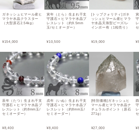
ガネッシュヒマール産ヒ
寅年（とら）生まれ干支
[トップクォリティ]ガネ
マラヤ水晶クラスター
守護石＋ヒマラヤ水晶ブ
ッシュヒマール産ヒマラ
（大型原石2.54kg）
レスレット（約9.5mm
ヤ水晶天珠型ビーズ/レ
レ
玉/セミオーダー）
インボー有（1粒売り）
¥
154,000
¥
10,500
¥
19,000
¥
辰年（たつ）生まれ干支
戌年（いぬ）生まれ干支
[特別価格]ガネッシュヒ
守護石＋ヒマラヤ水晶ブ
守護石＋ヒマラヤ水晶ブ
マール産ヒマラヤ水晶ナ
レスレット（約8mm玉/
レスレット（約8mm玉/
チュラルポイント（原石
レ
セミオーダー）
セミオーダー）
271g）
¥
8,400
¥
8,400
¥
27,000
¥