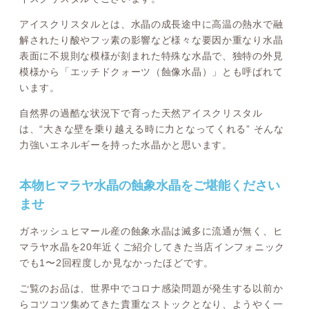
アイスクリスタルとは、水晶の成長途中に高温の熱水で融
解されたり酸やフッ素の影響など様々な要因か重なり水晶
表面に不規則な模様が刻まれた特殊な水晶で、独特の外見
模様から「エッチドクォーツ（蝕像水晶）」とも呼ばれて
います。
自然界の過酷な状況下で育った天然アイスクリスタル
は、“大きな壁を乗り越える時に力となってくれる” そんな
力強いエネルギーを持った水晶かと思います。
本物ヒマラヤ水晶の蝕象水晶をご堪能ください
ませ
ガネッシュヒマール産の蝕象水晶は滅多に流通が無く、ヒ
マラヤ水晶を20年近くご紹介してきた当店インフォニック
でも1〜2回程度しか見なかったほどです。
ご覧のお品は、世界中でコロナ感染問題が発生する以前か
らコツコツ集めてきた貴重なストックとなり、ようやく一