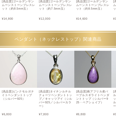
[高品質]ゴールデンサン
[高品質]ゴールデンサン
[高品質]ゴールデンサン
[
ムーンストーンブレスレ
ムーンストーンブレスレ
ムーンストーンブレスレ
ット（約8.5mm玉）
ット（約7.5mm玉）
ット（約8.5mm玉）
ッ
¥
14,800
¥
12,000
¥
14,600
¥
ペンダント（ネックレストップ）関連商品
[高品質]ピンクモルガナ
[高品質]タイチンルチル
[高品質]南アフリカ産パ
[
イトペンダントトップ
クォーツペンダントトッ
ープルスギライトペンダ
（シルバー925）
プ／キャッツアイ（シル
ントトップ（シルバー9
バー925／シルバーカラ
25・ペアシェイプ）
ル
ー）
¥
6,800
¥
7,800
¥
9,800
¥