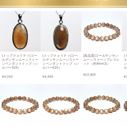
[トップクォリティ]ゴー
[トップクォリティ]ゴー
[高品質]ゴールデンサン
[
ルデンサンムーンストー
ルデンサンムーンストー
ムーンストーンブレスレ
ンペンダントトップ（シ
ンペンダントトップ（シ
ット（約8mm玉）
ルバー925）
ルバー925）
ル
¥
13,600
¥
4,200
¥
4,400
¥