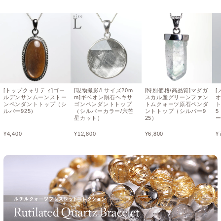
[トップクォリティ]ゴー
[現物撮影/Lサイズ20m
[特別価格/高品質]マダガ
[
ルデンサンムーンストー
m]ギベオン隕石ヘキサ
スカル産グリーンファン
ンペンダントトップ（シ
ゴンペンダントトップ
トムクォーツ原石ペンダ
ト
ルバー925）
（シルバーカラー/六芒
ントトップ（シルバー9
星カット）
25）
¥
4,400
¥
12,800
¥
6,800
¥