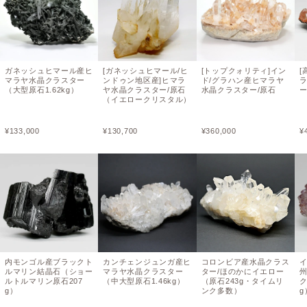
ガネッシュヒマール産ヒ
[ガネッシュヒマール/ヒ
[トップクォリティ]イン
[
マラヤ水晶クラスター
ンドゥン地区産]ヒマラ
ド/グラハン産ヒマラヤ
（大型原石1.62kg）
ヤ水晶クラスター/原石
水晶クラスター/原石
ー
（イエロークリスタル）
¥
133,000
¥
130,700
¥
360,000
¥
内モンゴル産ブラックト
カンチェンジュンガ産ヒ
コロンビア産水晶クラス
ルマリン結晶石（ショー
マラヤ水晶クラスター
ター/ほのかにイエロー
ルトルマリン原石207
（中大型原石1.46kg）
（原石243g・タイムリ
ク
g）
ンク多数）
g