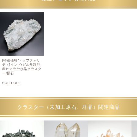
[特別価格/トップクォリ
ティ]インド/ガルサ渓谷
産ヒマラヤ水晶クラスタ
ー/原石
SOLD OUT
クラスター（未加工原石、群晶）関連商品