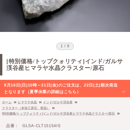
1 / 9
[特別価格/トップクォリティ]インド/ガルサ
渓谷産ヒマラヤ水晶クラスター/原石
8月16日(日)10時～21日(金)のご注文は、22日(土)順次発送
となります（夏季休業の詳細はこちら）
ホーム
ヒマラヤ水晶
インド/ガルサ渓谷産
クラスター（未加工原石、群晶）
[特別価格/トップクォリティ]インド/ガルサ渓谷産ヒマラヤ水晶クラスター/原石
品番
GLSA-CLT15154IS