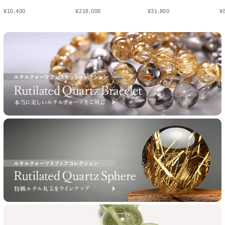
¥
10,400
¥
218,000
¥
31,800
¥