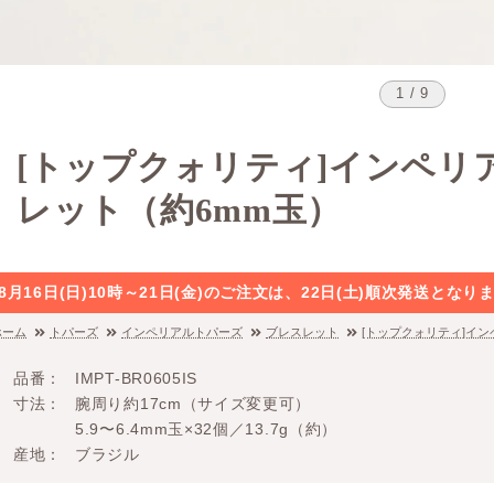
1 / 9
[トップクォリティ]インペリ
レット（約6mm玉）
8月16日(日)10時～21日(金)のご注文は、22日(土)順次発送と
ホーム
トパーズ
インペリアルトパーズ
ブレスレット
[トップクォリティ]イ
品番
IMPT-BR0605IS
寸法
腕周り約17cm（サイズ変更可）
5.9〜6.4mm玉×32個／13.7g（約）
産地
ブラジル