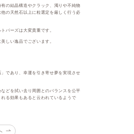
特有の結晶構造やクラック、濁りや不純物
は他の天然石以上に粒選定を厳しく行う必
ルトパーズは大変貴重です。
に美しい逸品でございます。
石」であり、幸運を引き寄せ夢を実現させ
心などを拭い去り周囲とのバランスを公平
くれる効果もあると云われているようで
へ