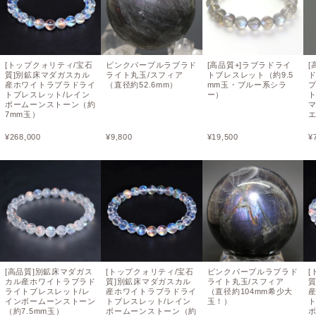
[トップクォリティ/宝石
ピンクパープルラブラド
[高品質+]ラブラドライ
[
質]別鉱床マダガスカル
ライト丸玉/スフィア
トブレスレット（約9.5
産ホワイトラブラドライ
（直径約52.6mm）
mm玉・ブルー系シラ
トブレスレット/レイン
ー）
ト
ボームーンストーン（約
7mm玉）
¥
268,000
¥
9,800
¥
19,500
¥
[高品質]別鉱床マダガス
[トップクォリティ/宝石
ピンクパープルラブラド
[
カル産ホワイトラブラド
質]別鉱床マダガスカル
ライト丸玉/スフィア
ライトブレスレット/レ
産ホワイトラブラドライ
（直径約104mm希少大
インボームーンストーン
トブレスレット/レイン
玉！）
（約7.5mm玉）
ボームーンストーン（約