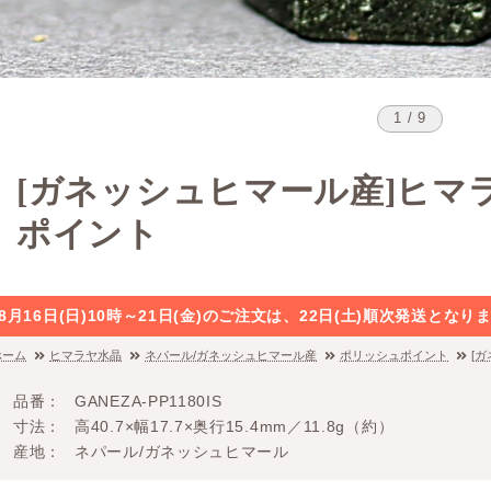
1 / 9
[ガネッシュヒマール産]ヒマ
ポイント
8月16日(日)10時～21日(金)のご注文は、22日(土)順次発送と
ホーム
ヒマラヤ水晶
ネパール/ガネッシュヒマール産
ポリッシュポイント
[
品番
GANEZA-PP1180IS
寸法
高40.7×幅17.7×奥行15.4mm／11.8g（約）
産地
ネパール/ガネッシュヒマール