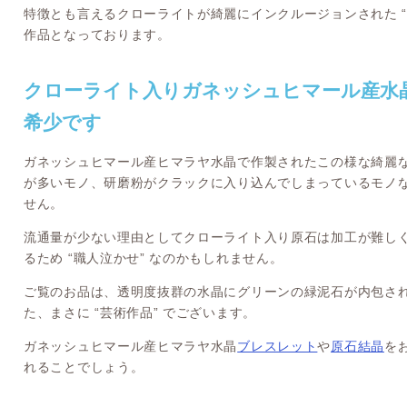
特徴とも言えるクローライトが綺麗にインクルージョンされた “
作品となっております。
クローライト入りガネッシュヒマール産水
希少です
ガネッシュヒマール産ヒマラヤ水晶で作製されたこの様な綺麗
が多いモノ、研磨粉がクラックに入り込んでしまっているモノ
せん。
流通量が少ない理由としてクローライト入り原石は加工が難し
るため “職人泣かせ” なのかもしれません。
ご覧のお品は、透明度抜群の水晶にグリーンの緑泥石が内包さ
た、まさに “芸術作品” でございます。
ガネッシュヒマール産ヒマラヤ水晶
ブレスレット
や
原石結晶
を
れることでしょう。