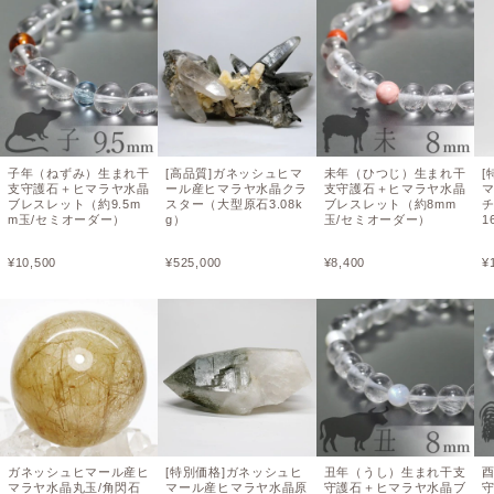
子年（ねずみ）生まれ干
[高品質]ガネッシュヒマ
未年（ひつじ）生まれ干
[
支守護石＋ヒマラヤ水晶
ール産ヒマラヤ水晶クラ
支守護石＋ヒマラヤ水晶
ブレスレット（約9.5m
スター（大型原石3.08k
ブレスレット（約8mm
m玉/セミオーダー）
g）
玉/セミオーダー）
1
¥
10,500
¥
525,000
¥
8,400
¥
ガネッシュヒマール産ヒ
[特別価格]ガネッシュヒ
丑年（うし）生まれ干支
マラヤ水晶丸玉/角閃石
マール産ヒマラヤ水晶原
守護石＋ヒマラヤ水晶ブ