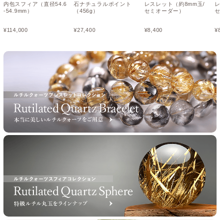
内包スフィア（直径54.6
石ナチュラルポイント
レスレット（約8mm玉/
レ
-54.9mm）
（456g）
セミオーダー）
¥
114,000
¥
27,400
¥
8,400
¥