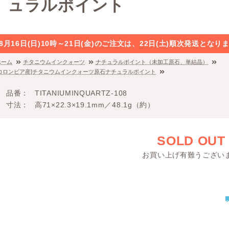
ュラルポイント
8月16日(日)10時～21日(金)のご注文は、22日(土)順次発送と
ホーム
チタニウムインクォーツ
ナチュラルポイント（未加工原石、単結晶）
[コロンビア産]チタニウムインクォーツ原石ナチュラルポイント
品番
TITANIUMINQUARTZ-108
寸法
高71×22.3×19.1mm／48.1g（約）
SOLD OUT
お買い上げ有難うござい