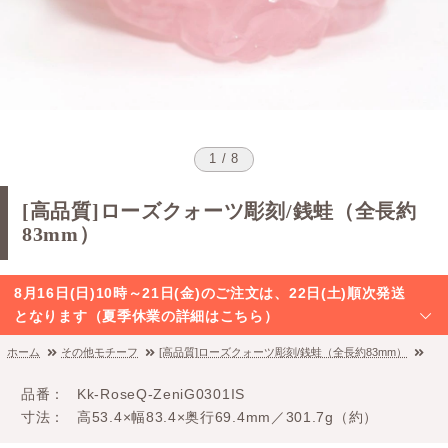
1 / 8
[高品質]ローズクォーツ彫刻/銭蛙（全長約
83mm）
8月16日(日)10時～21日(金)のご注文は、22日(土)順次発送
となります（夏季休業の詳細はこちら）
ホーム
その他モチーフ
[高品質]ローズクォーツ彫刻/銭蛙（全長約83mm）
品番
Kk-RoseQ-ZeniG0301IS
寸法
高53.4×幅83.4×奥行69.4mm／301.7g（約）