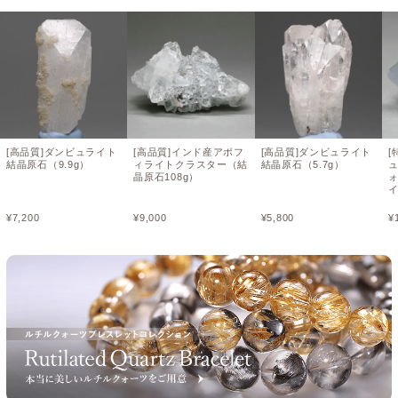
[高品質]ダンビュライト
[高品質]インド産アポフ
[高品質]ダンビュライト
[
結晶原石（9.9g）
ィライトクラスター（結
結晶原石（5.7g）
晶原石108g）
¥
7,200
¥
9,000
¥
5,800
¥