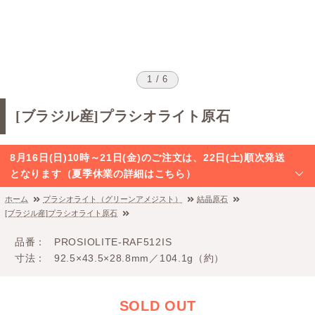
1 / 6
[ブラジル産]プラシオライト原石
8月16日(日)10時～21日(金)のご注文は、22日(土)順次発送
となります（夏季休業の詳細はこちら）
ホーム
プラシオライト（グリーンアメジスト）
結晶原石
[ブラジル産]プラシオライト原石
品番
PROSIOLITE-RAF512IS
寸法
92.5×43.5×28.8mm／104.1g（約）
SOLD OUT