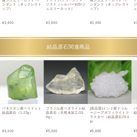
ンダント（ネックレスト
ジスト（シルバー925/ジ
ンダント（ネックレスト
ジ
ップ）
ュエリーカット）
ップ）
¥
3,400
¥
3,800
¥
3,400
¥
結晶原石関連商品
パキスタン産ペリドット
ブラジル産ペタライト結
[高品質]インド産ドゥル
結晶原石（1.22g）
晶原石（天然未加工/15.
ージーアポフィライトク
結
0g）
ラスター（結晶原石20.0
g）
¥
3,100
¥
5,300
¥
5,800
¥