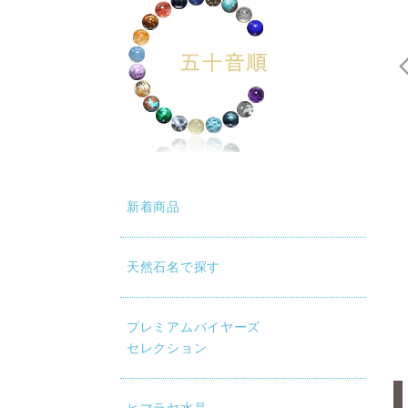
新着商品
女神「イシス」の名前を持つクリスタル<br> イシスはエジプト神
母親です<br> 死者の守護神であり死者を復活させる能力の持
である「イシスクリスタル」は5角形のファセットを持つ水晶を言
天然石名で探す
それを乗り越えて表現し続けた愛のように<br> イシスクリスタ
直る能力を蘇らせ<br> 深遠な自己の内部からのやすらぎを見
>
プレミアムバイヤーズ
セレクション