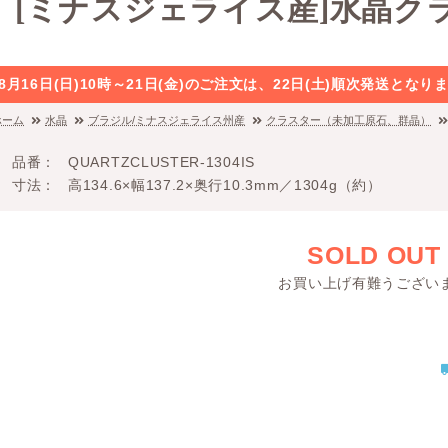
[ミナスジェライス産]水晶ク
8月16日(日)10時～21日(金)のご注文は、22日(土)順次発送と
ホーム
水晶
ブラジル/ミナスジェライス州産
クラスター（未加工原石、群晶）
品番
QUARTZCLUSTER-1304IS
寸法
高134.6×幅137.2×奥行10.3mm／1304g（約）
SOLD OUT
お買い上げ有難うござい