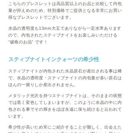
こちらのブレスレットは高品質以上のお品と比較して内包
量が抑えめのため、特別価格でご提供となる非常にお買い
得なブレスレットでございます。
水晶の透明度も13mm大玉でありながら一定水準あります
ので、内包されたスティブナイトをお楽しみいただける
“破格のお品” です！
スティブナイトインクォーツの希少性
スティブナイトが内包された水晶原石が産出される事は稀
で、水晶の透明度・スティブナイトの内包量が多い原石は
ほんの一握りしか産出されません。
メタリック光沢を持つスティブナイトは、そのままの状態
では黒く変色してしまいますが、このように水晶の中に内
包される事でその輝きをほぼ永遠に保ち続けると云われて
います。
希少性が高いため常にご紹介することが難しく、出会えた