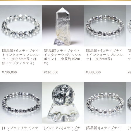
[高品質++]スティブナイ
[高品質]スティブナイト
[高品質++]スティブナイ
[
トインクォーツブレスレ
インクォーツポリッシュ
トインクォーツブレスレ
ット（約9.5mm玉・ほ
ポイント（全長約102m
ット（約8mm玉）
ッ
ぼトップクォリティ）
m）
¥
780,000
¥
110,000
¥
388,000
¥
[トップクォリティ]ステ
[プレミアム]スティブナ
[高品質+]スティブナイ
[