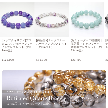
[トップクォリティ]アフ
[高品質+]ミックススー
[セミオーダー/本数限定]
[
ガニスタン産ハックマナ
パーセブンブレスレット
高品質++ミャンマー産
イトブレスレット（約1
（約8mm玉）
本翡翠ブレスレット（約
ス
2mm玉）
13mm玉）
¥
171,000
¥
51,000
¥
23,400
¥