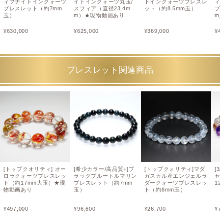
ィブナイトインクォーツ
イトインクォーツ丸玉/
トインクォーツブレスレ
ブレスレット（約7mm
スフィア（直径23.4m
ット（約8.5mm玉）
ブ
玉）
m）★現物動画あり
¥
630,000
¥
625,000
¥
369,000
¥
ブレスレット関連商品
[トップクオリティ] オー
[希少カラー/高品質+]ブ
[トップクォリティ]マダ
[
ロラクォーツブレスレッ
ラックブルートルマリン
ガスカル産エンジェルラ
ト（約17mm大玉）★現
ブレスレット（約7mm
ダークォーツブレスレッ
1
物動画あり
玉）
ト（約8mm玉）
¥
497,000
¥
96,600
¥
26,700
¥