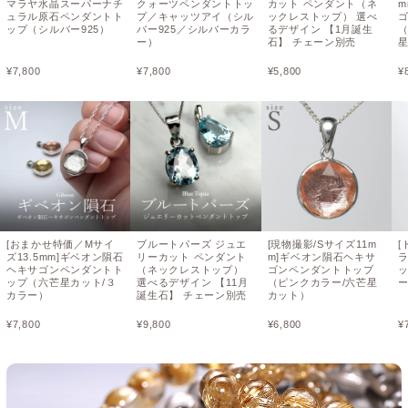
マラヤ水晶スーパーナチ
クォーツペンダントトッ
カット ペンダント（ネ
m
ュラル原石ペンダントト
プ／キャッツアイ（シル
ックレストップ） 選べ
ップ（シルバー925）
バー925／シルバーカラ
るデザイン 【1月誕生
ー）
石】 チェーン別売
¥
7,800
¥
7,800
¥
5,800
¥
[おまかせ特価／Mサイ
ブルートパーズ ジュエ
[現物撮影/Sサイズ11m
[
ズ13.5mm]ギベオン隕石
リーカット ペンダント
m]ギベオン隕石ヘキサ
ヘキサゴンペンダントト
（ネックレストップ）
ゴンペンダントトップ
ッ
ップ（六芒星カット/３
選べるデザイン 【11月
（ピンクカラー/六芒星
カラー）
誕生石】 チェーン別売
カット）
¥
7,800
¥
9,800
¥
6,800
¥