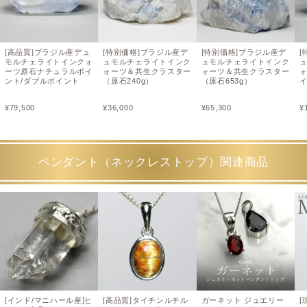
[高品質]ブラジル産デュ
[特別価格]ブラジル産デ
[特別価格]ブラジル産デ
[
モルチェライトインクォ
ュモルチェライトインク
ュモルチェライトインク
ーツ原石ナチュラルポイ
ォーツ＆共生クラスター
ォーツ＆共生クラスター
ント/ダブルポイント
（原石240g）
（原石653g）
¥
79,500
¥
36,000
¥
65,300
¥
ペンダント（ネックレストップ）関連商品
[インド/マニハール産]ヒ
[高品質]タイチンルチル
ガーネット ジュエリー
[