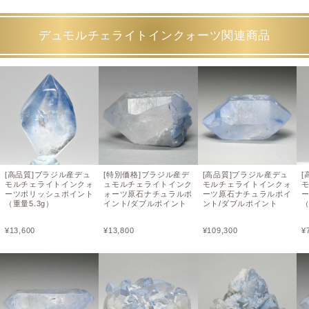
デュモルチェライトインクォーツ関連商品
[高品質]ブラジル産デュ
[特別価格]ブラジル産デ
[高品質]ブラジル産デュ
[
モルチェライトインクォ
ュモルチェライトインク
モルチェライトインクォ
ーツポリッシュポイント
ォーツ原石ナチュラルポ
ーツ原石ナチュラルポイ
（重量5.3g）
イント/ダブルポイント
ント/ダブルポイント
（
¥
13,600
¥
13,800
¥
109,300
¥