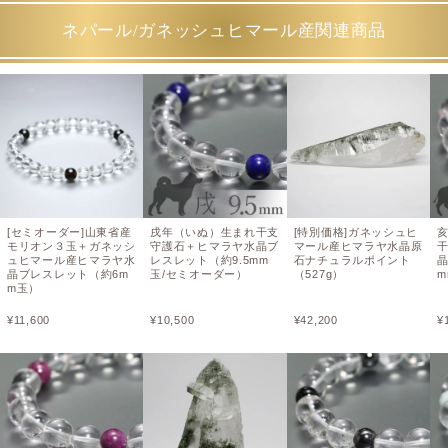
ネパール/ガネッシュヒマール産関連商品
[セミオーダー]山東省産
戌年（いぬ）生まれ干支
[特別価格]ガネッシュヒ
モリオン３玉＋ガネッシ
守護石＋ヒマラヤ水晶ブ
マール産ヒマラヤ水晶原
ュヒマール産ヒマラヤ水
レスレット（約9.5mm
石ナチュラルポイント
晶
晶ブレスレット（約6m
玉/セミオーダー）
（527g）
m
m玉）
¥
11,600
¥
10,500
¥
42,200
¥