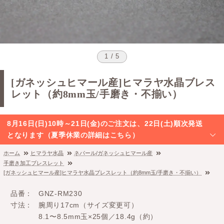
1 / 5
[ガネッシュヒマール産]ヒマラヤ水晶ブレス
レット（約8mm玉/手磨き・不揃い）
8月16日(日)10時～21日(金)のご注文は、22日(土)順次発送
となります（夏季休業の詳細はこちら）
ホーム
ヒマラヤ水晶
ネパール/ガネッシュヒマール産
手磨き加工ブレスレット
[ガネッシュヒマール産]ヒマラヤ水晶ブレスレット（約8mm玉/手磨き・不揃い）
品番
GNZ-RM230
寸法
腕周り17cm（サイズ変更可）
8.1〜8.5mm玉×25個／18.4g（約）