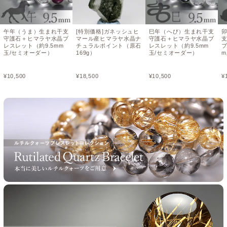
午年（うま）生まれ干支
[特別価格]ガネッシュヒ
巳年（へび）生まれ干支
守護石＋ヒマラヤ水晶ブ
マール産ヒマラヤ水晶ナ
守護石＋ヒマラヤ水晶ブ
レスレット（約9.5mm
チュラルポイント（原石
レスレット（約9.5mm
ブ
玉/セミオーダー）
169g）
玉/セミオーダー）
m
¥
10,500
¥
18,500
¥
10,500
¥