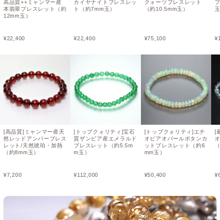
高品質++ミャンマー産
カイヤナイトブレスレッ
クォーツブレスレット
ブ
本翡翠ブレスレット（約
ト（約7mm玉）
（約10.5mm玉）
12mm玉）
¥
22,400
¥
22,400
¥
75,100
¥
[高品質]ミャンマー産天
[トップクォリティ]宝石
[トップクォリティ]エチ
[
然レッドアンバーブレス
質ザンビア産エメラルド
オピアオパールボタンカ
レット/天然琥珀・加熱
ブレスレット（約5.5m
ットブレスレット（約6
（
（約8mm玉）
m玉）
mm玉）
¥
7,200
¥
112,000
¥
50,400
¥