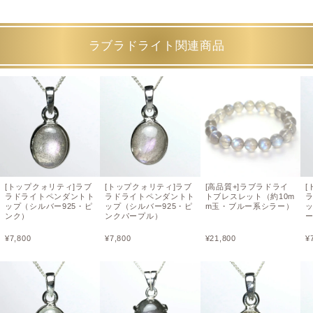
ラブラドライト関連商品
[トップクォリティ]ラブ
[トップクォリティ]ラブ
[高品質+]ラブラドライ
[
ラドライトペンダントト
ラドライトペンダントト
トブレスレット（約10m
ップ（シルバー925・ピ
ップ（シルバー925・ピ
m玉・ブルー系シラー）
ッ
ンク）
ンクパープル）
¥
7,800
¥
7,800
¥
21,800
¥