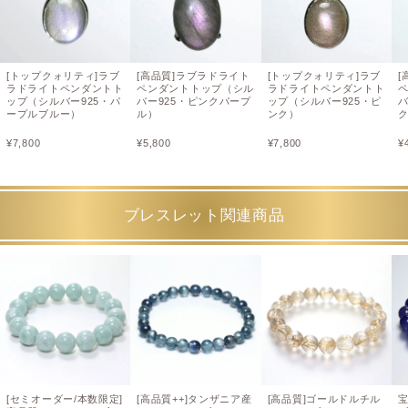
[トップクォリティ]ラブ
[高品質]ラブラドライト
[トップクォリティ]ラブ
[
ラドライトペンダントト
ペンダントトップ（シル
ラドライトペンダントト
ップ（シルバー925・パ
バー925・ピンクパープ
ップ（シルバー925・ピ
バ
ープルブルー）
ル）
ンク）
¥
7,800
¥
5,800
¥
7,800
¥
ブレスレット関連商品
[セミオーダー/本数限定]
[高品質++]タンザニア産
[高品質]ゴールドルチル