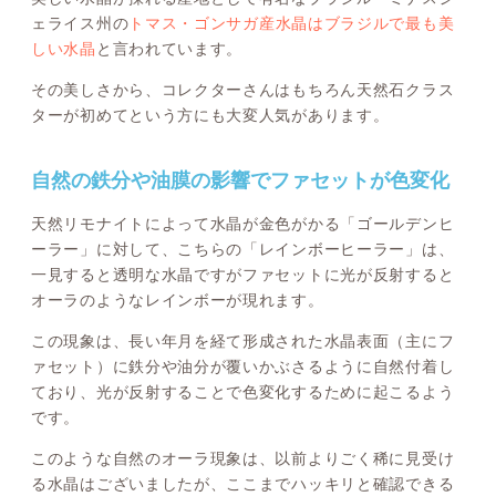
ェライス州の
トマス・ゴンサガ産水晶はブラジルで最も美
しい水晶
と言われています。
その美しさから、コレクターさんはもちろん天然石クラス
ターが初めてという方にも大変人気があります。
自然の鉄分や油膜の影響でファセットが色変化
天然リモナイトによって水晶が金色がかる「ゴールデンヒ
ーラー」に対して、こちらの「レインボーヒーラー」は、
一見すると透明な水晶ですがファセットに光が反射すると
オーラのようなレインボーが現れます。
この現象は、長い年月を経て形成された水晶表面（主にフ
ァセット）に鉄分や油分が覆いかぶさるように自然付着し
ており、光が反射することで色変化するために起こるよう
です。
このような自然のオーラ現象は、以前よりごく稀に見受け
る水晶はございましたが、ここまでハッキリと確認できる