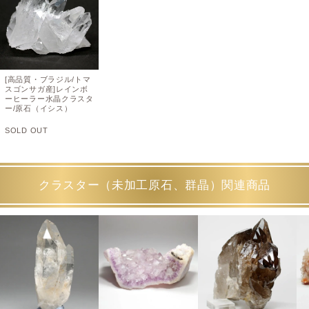
[高品質・ブラジル/トマ
スゴンサガ産]レインボ
ーヒーラー水晶クラスタ
ー/原石（イシス）
SOLD OUT
クラスター（未加工原石、群晶）関連商品