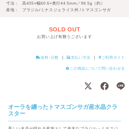
寸法
高435×幅60.6×奥行44.5mm／96.5g（約）
産地
ブラジル/ミナスジェライス州 /トマスゴンサガ
SOLD OUT
お買い上げ有難うございます
送料･日数
支払い方法
ご利用ガイド
この商品について問い合わせる
オーラを纏ったトマスゴンサガ産水晶クラ
スター
美しい水晶が採れる産地として有名なブラジル・ミナスジ