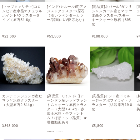
[トップクォリティ]コロ
[インド/カルール産]アメ
[高品質]ネパール/ガウリ
[
ンビア産水晶ナチュラル
ジストクラスター/原石
シャンカール産ヒマラヤ
ポイント/クラスタータ
（淡いラベンダーカラ
水晶クラスター/スモー
ー
イプ（原石54.6g）
ー/背面にUV反応あり）
キークォーツ原石（895
g）
¥
21,600
¥
53,500
¥
188,000
¥
カンチェンジュンガ産ヒ
[高品質++]インド/旧ア
[高品質]インド産ドゥル
[
マラヤ水晶クラスター
ーンドラ産レッドファン
ージーアポフィライトク
（大型原石2.81kg）
トムクォーツ原石クラス
ラスター（結晶原石19.0
ホ
ター（大型1.45kg・赤
g）
富士水晶・全ファント
ム！ほぼトップ品質）★
現物動画あり
¥
348,000
¥
5,800
¥
¥
265,000