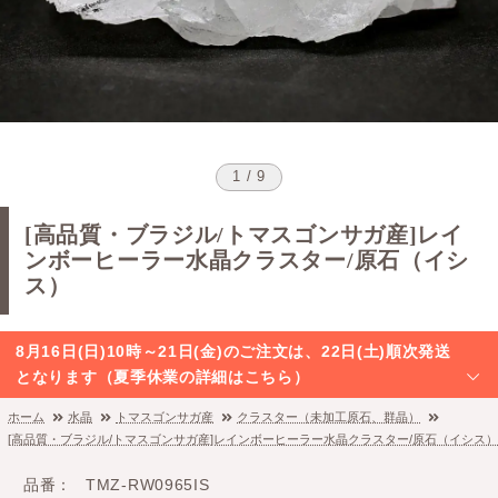
1 / 9
[高品質・ブラジル/トマスゴンサガ産]レイ
ンボーヒーラー水晶クラスター/原石（イシ
ス）
8月16日(日)10時～21日(金)のご注文は、22日(土)順次発送
となります（夏季休業の詳細はこちら）
ホーム
水晶
トマスゴンサガ産
クラスター（未加工原石、群晶）
[高品質・ブラジル/トマスゴンサガ産]レインボーヒーラー水晶クラスター/原石（イシス）
品番
TMZ-RW0965IS