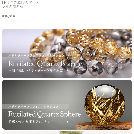
[ドミニカ産]ラリマース
ライス磨き石
¥
45,000