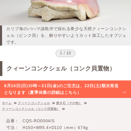
カリブ海のバハマ諸島沖で採れる希少な天然クィーンコンクシ
ェル（ピンク貝）を、飾りやすいようカット加工したオブジェ
です。
1 / 10
クィーンコンクシェル（コンク貝置物）
8月16日(日)10時～21日(金)のご注文は、22日(土)順次発送
となります（夏季休業の詳細はこちら）
ホーム
クィーンコンクシェル
磨き石（その他）
クィーンコンクシェル（コンク貝置物）
品番
CQS-RO0004IS
寸法
H150×W95.4×D110（mm）674g