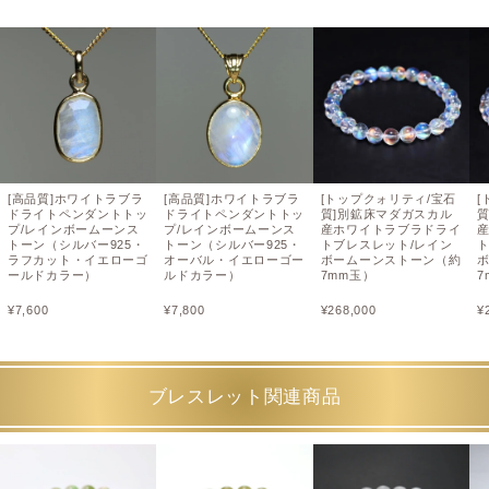
[高品質]ホワイトラブラ
[高品質]ホワイトラブラ
[トップクォリティ/宝石
[
ドライトペンダントトッ
ドライトペンダントトッ
質]別鉱床マダガスカル
プ/レインボームーンス
プ/レインボームーンス
産ホワイトラブラドライ
トーン（シルバー925・
トーン（シルバー925・
トブレスレット/レイン
ラフカット・イエローゴ
オーバル・イエローゴー
ボームーンストーン（約
ールドカラー）
ルドカラー）
7mm玉）
7
¥
7,600
¥
7,800
¥
268,000
¥
ブレスレット関連商品