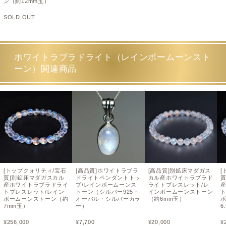
ン（約12mm玉）
SOLD OUT
ホワイトラブラドライト（レインボームーンスト
ーン）関連商品
[トップクォリティ/宝石
[高品質]ホワイトラブラ
[高品質]別鉱床マダガス
[
質]別鉱床マダガスカル
ドライトペンダントトッ
カル産ホワイトラブラド
産ホワイトラブラドライ
プ/レインボームーンス
ライトブレスレット/レ
トブレスレット/レイン
トーン（シルバー925・
インボームーンストーン
ボームーンストーン（約
オーバル・シルバーカラ
（約6mm玉）
7mm玉）
ー）
6
¥
256,000
¥
7,700
¥
20,000
¥