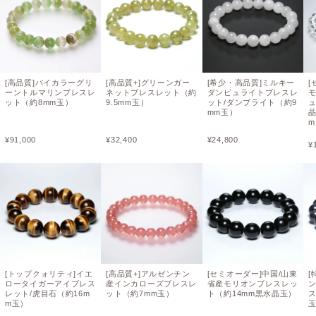
[高品質]バイカラーグリ
[高品質+]グリーンガー
[希少・高品質]ミルキー
[
ーントルマリンブレスレ
ネットブレスレット（約
ダンビュライトブレスレ
ット（約8mm玉）
9.5mm玉）
ット/ダンブライト（約9
mm玉）
¥
91,000
¥
32,400
¥
24,800
¥
[トップクォリティ]イエ
[高品質+]アルゼンチン
[セミオーダー]中国/山東
[
ロータイガーアイブレス
産インカローズブレスレ
省産モリオンブレスレッ
レット/虎目石（約16m
ット（約7mm玉）
ト（約14mm黒水晶玉）
ス
m玉）