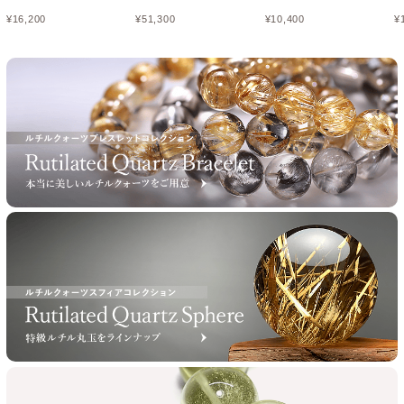
¥
16,200
¥
51,300
¥
10,400
¥