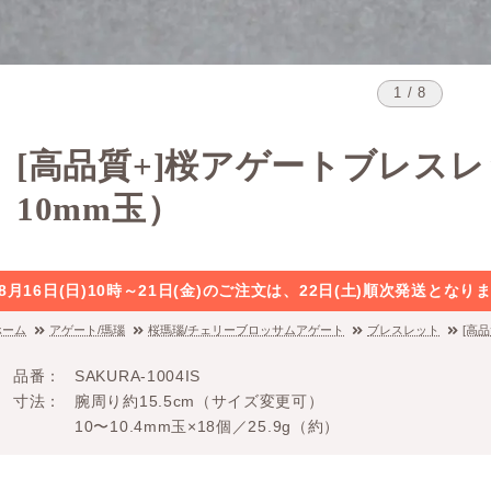
1 / 8
[高品質+]桜アゲートブレスレ
10mm玉）
8月16日(日)10時～21日(金)のご注文は、22日(土)順次発送と
ホーム
アゲート/瑪瑙
桜瑪瑙/チェリーブロッサムアゲート
ブレスレット
[高
品番
SAKURA-1004IS
寸法
腕周り約15.5cm（サイズ変更可）
10〜10.4mm玉×18個／25.9g（約）