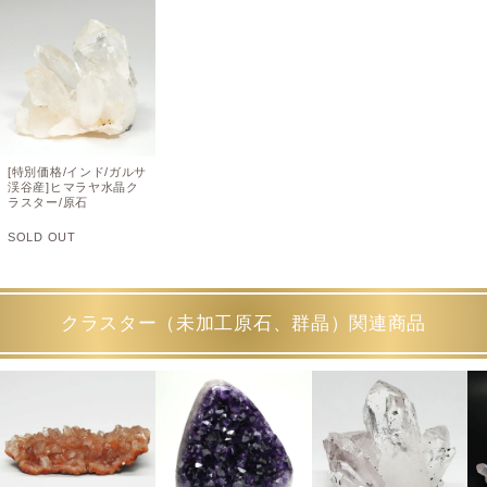
[特別価格/インド/ガルサ
渓谷産]ヒマラヤ水晶ク
ラスター/原石
SOLD OUT
クラスター（未加工原石、群晶）関連商品