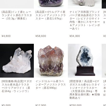
[高品質]インド産ヒュー
[高品質++]ウルグアイ産
ナミビア共和国ブランド
[
ランダイト原石クラスタ
スタンドアメジストクラ
バーグ産水晶原石クラス
ー（33.3g／輝沸石）
スター（原石1.67kg）
ター（レピドクロサイト
ー
内包・微かにスモーキー
＆アメジスト・レインボ
ーあり）
¥
4,800
¥
58,600
¥
34,000
¥
[特別価格/高品質]マダガ
インド/カルール産ラベ
[理想形状！高品質++]マ
[
スカル産水晶クラスタ
ンダーアメジストクラス
ダガスカル産セレスタイ
ー/クリアホワイト（原
ター（原石990g）
トジオードクラスター
石164g・ウィンドウ）
（大型原石6.26kg・専
キ
用木製台座付属）★現物
g
動画あり
¥
5,000
¥
12,900
¥
250,000
¥