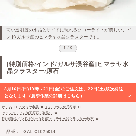
高い透明度の水晶とサイドに現れるクローライトが美しい、イ
ンド/ガルサ産のヒマラヤ水晶クラスターです。
1 / 9
[特別価格/インド/ガルサ渓谷産]ヒマラヤ水
晶クラスター/原石
8月16日(日)10時～21日(金)のご注文は、22日(土)順次発送
となります（夏季休業の詳細はこちら）
ホーム
ヒマラヤ水晶
インド/ガルサ渓谷産
クラスター（未加工原石、群晶）
[特別価格/インド/ガルサ渓谷産]ヒマラヤ水晶クラスター/原石
品番
GAL-CL0250IS